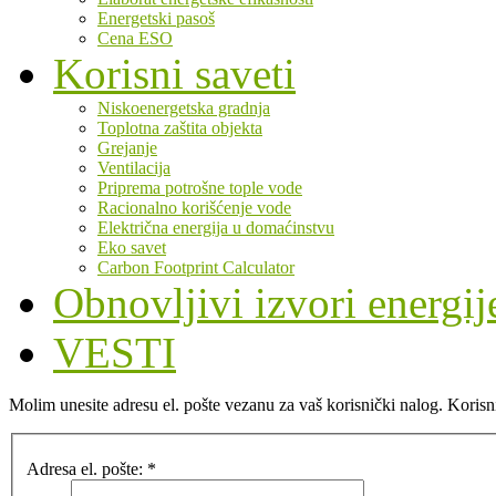
Energetski pasoš
Cena ESO
Korisni saveti
Niskoenergetska gradnja
Toplotna zaštita objekta
Grejanje
Ventilacija
Priprema potrošne tople vode
Racionalno korišćenje vode
Električna energija u domaćinstvu
Eko savet
Carbon Footprint Calculator
Obnovljivi izvori energij
VESTI
Molim unesite adresu el. pošte vezanu za vaš korisnički nalog. Korisn
Adresa el. pošte:
*