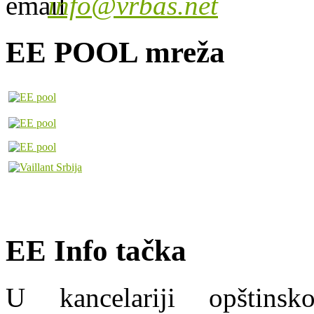
info@vrbas.net
EE POOL mreža
EE Info tačka
U kancelariji opštins