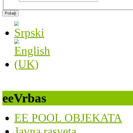
Pošalji
eeVrbas
EE POOL OBJEKATA
Javna rasveta