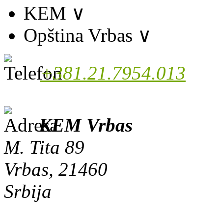
KEM
∨
Opština Vrbas
∨
+381.21.7954.013
KEM Vrbas
M. Tita 89
Vrbas, 21460
Srbija