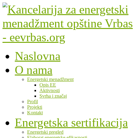
Naslovna
O nama
Energetski menadžment
Opis EE
Aktivnosti
Svrha i značaj
Profil
Projekti
Kontakt
Energetska sertifikacija
Energetski pregled
Elaborat energetske efikasnosti