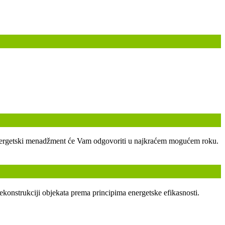
ski energetski menadžment će Vam odgovoriti u najkraćem mogućem roku.
ekonstrukciji objekata prema principima energetske efikasnosti.