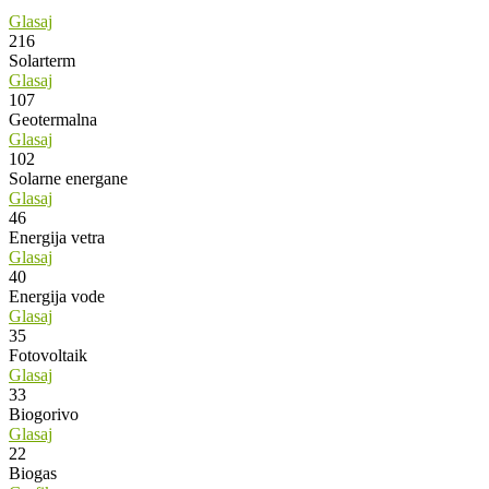
Glasaj
216
Solarterm
Glasaj
107
Geotermalna
Glasaj
102
Solarne energane
Glasaj
46
Energija vetra
Glasaj
40
Energija vode
Glasaj
35
Fotovoltaik
Glasaj
33
Biogorivo
Glasaj
22
Biogas