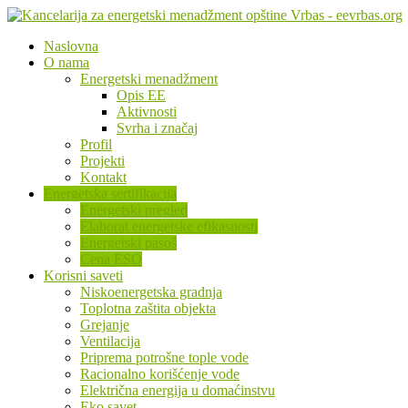
Naslovna
O nama
Energetski menadžment
Opis EE
Aktivnosti
Svrha i značaj
Profil
Projekti
Kontakt
Energetska sertifikacija
Energetski pregled
Elaborat energetske efikasnosti
Energetski pasoš
Cena ESO
Korisni saveti
Niskoenergetska gradnja
Toplotna zaštita objekta
Grejanje
Ventilacija
Priprema potrošne tople vode
Racionalno korišćenje vode
Električna energija u domaćinstvu
Eko savet