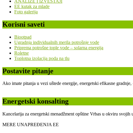
ANALIZE I IZVEŠTAJI
EE kutak za mlade
Foto galerija
Korisni saveti
Biootpad
Ugradnja individualnih merila potrošnje vode
Priprema potrošne tople vode – solarna energija
Roletne
Toplotna izolacija poda na tlu
Postavite pitanje
Ako imate pitanja u vezi uštede energije, energetski efikasne gradnje
Energetski konsalting
Kancelarija za energetski menadžment opštine Vrbas u okviru svojih u
MERE UNAPREĐENJA EE