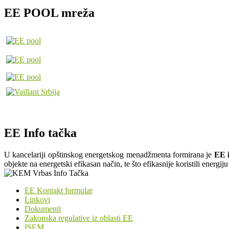
EE POOL mreža
EE Info tačka
U kancelariji opštinskog energetskog menadžmenta formirana je
EE i
objekte na energetski efikasan način, te što efikasnije koristili energi
EE Kontakt formular
Linkovi
Dokumenti
Zakonska regulative iz oblasti EE
ISEM