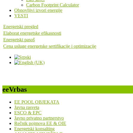
Carbon Footprint Calculator
Obnovljivi izvori energije
VESTI
Energetski pregled
Elaborat energetske efikasnosti
Energetski pasoš
Cena usluge energetske sertifikacije i optimizacije
eeVrbas
EE POOL OBJEKATA
Javna rasveta
ESCO & EPC
Javno privatno partnerstvo
Rečnik pojmova EE & OIE
Energetski konsalting