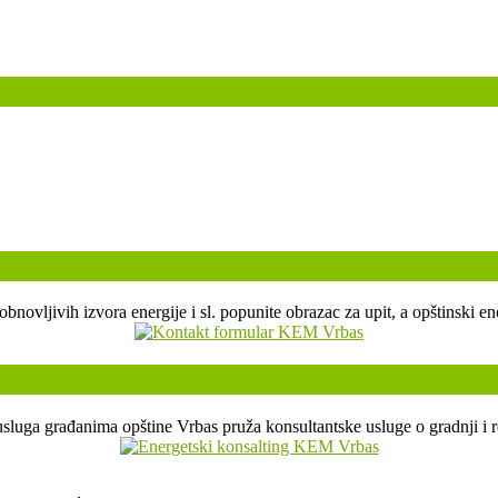
, obnovljivih izvora energije i sl. popunite obrazac za upit, a opštin
sluga građanima opštine Vrbas pruža konsultantske usluge o gradnji i r