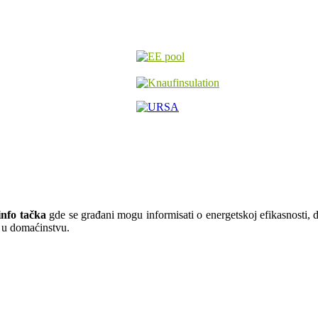
nfo tačka
gde se građani mogu informisati o energetskoj efikasnosti, do
ju u domaćinstvu.