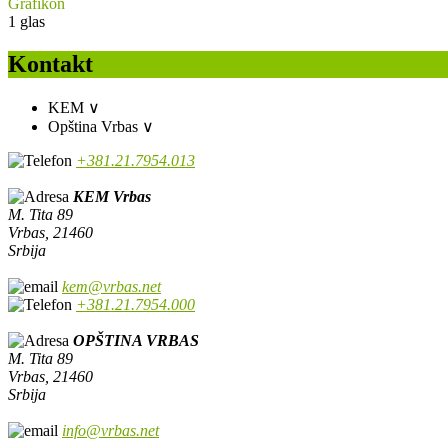
Grafikon
1
glas
Kontakt
KEM
∨
Opština Vrbas
∨
+381.21.7954.013
KEM Vrbas
M. Tita 89
Vrbas, 21460
Srbija
kem@vrbas.net
+381.21.7954.000
OPŠTINA VRBAS
M. Tita 89
Vrbas, 21460
Srbija
info@vrbas.net