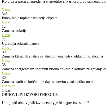
Koju biste meru unapređenja energetske efikasnosti prvo primenili u
Glasaj
343
Poboljšanje toplotne izolacije objekta
Glasaj
124
Zamena stolarije
Glasaj
77
Ugradnja solarnih panela
Glasaj
39
Zamena klasičnih sijalica sa vlaknom energetski efikanim sijalicama
Glasaj
38
Zamena energenta uz upotrebu visoko efikasnih kotlova za grejanje o
Glasaj
30
Zamena starih električnih uređaja sa novim visoke efikasnosti
Grafikon
1
glas
OBNOVLJIVI IZVORI ENERGIJE
U koji vid obnovljivih izvora energije bi najpre investirali?