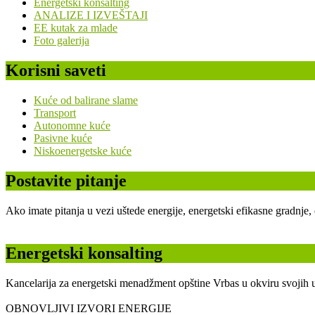
Energetski konsalting
ANALIZE I IZVEŠTAJI
EE kutak za mlade
Foto galerija
Korisni saveti
Kuće od balirane slame
Transport
Autonomne kuće
Pasivne kuće
Niskoenergetske kuće
Postavite pitanje
Ako imate pitanja u vezi uštede energije, energetski efikasne gradnje
Energetski konsalting
Kancelarija za energetski menadžment opštine Vrbas u okviru svojih u
OBNOVLJIVI IZVORI ENERGIJE