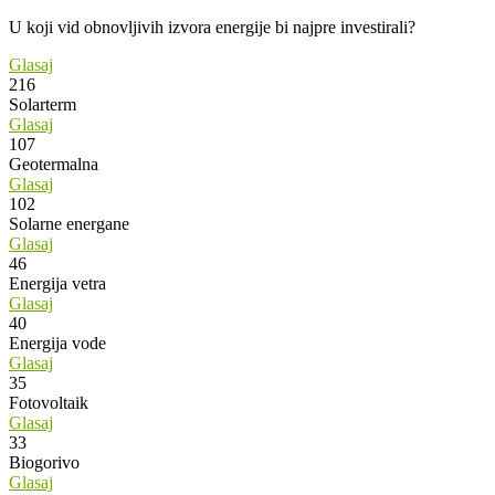
U koji vid obnovljivih izvora energije bi najpre investirali?
Glasaj
216
Solarterm
Glasaj
107
Geotermalna
Glasaj
102
Solarne energane
Glasaj
46
Energija vetra
Glasaj
40
Energija vode
Glasaj
35
Fotovoltaik
Glasaj
33
Biogorivo
Glasaj