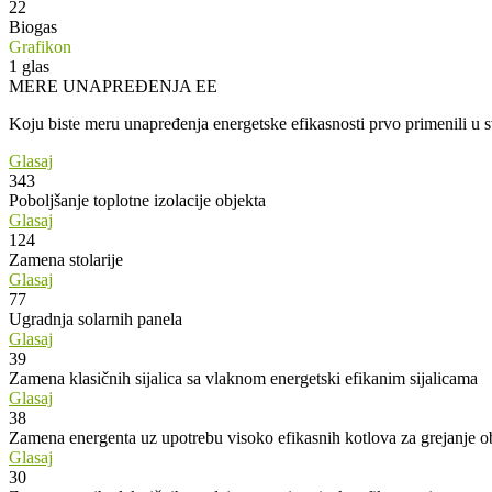
22
Biogas
Grafikon
1
glas
MERE UNAPREĐENJA EE
Koju biste meru unapređenja energetske efikasnosti prvo primenili u
Glasaj
343
Poboljšanje toplotne izolacije objekta
Glasaj
124
Zamena stolarije
Glasaj
77
Ugradnja solarnih panela
Glasaj
39
Zamena klasičnih sijalica sa vlaknom energetski efikanim sijalicama
Glasaj
38
Zamena energenta uz upotrebu visoko efikasnih kotlova za grejanje o
Glasaj
30