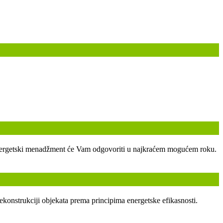
ski energetski menadžment će Vam odgovoriti u najkraćem mogućem roku.
ekonstrukciji objekata prema principima energetske efikasnosti.