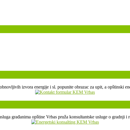
, obnovljivih izvora energije i sl. popunite obrazac za upit, a opštin
sluga građanima opštine Vrbas pruža konsultantske usluge o gradnji i r