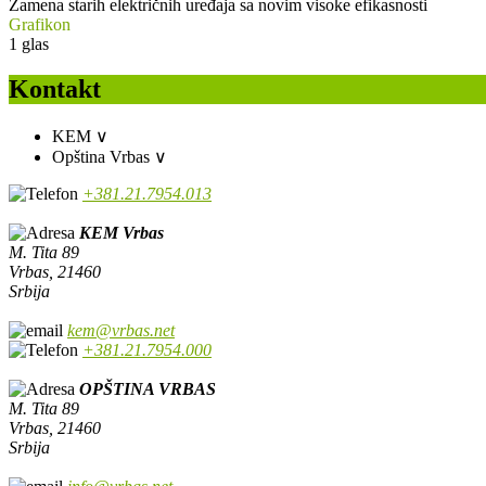
Zamena starih električnih uređaja sa novim visoke efikasnosti
Grafikon
1
glas
Kontakt
KEM
∨
Opština Vrbas
∨
+381.21.7954.013
KEM Vrbas
M. Tita 89
Vrbas, 21460
Srbija
kem@vrbas.net
+381.21.7954.000
OPŠTINA VRBAS
M. Tita 89
Vrbas, 21460
Srbija