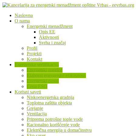
Naslovna
O nama
Energetski menadžment
Opis EE
Aktivnosti
Svrha i značaj
Profil
Projekti
Kontakt
Energetska sertifikacija
Energetski pregled
Elaborat energetske efikasnosti
Energetski pasoš
Cena ESO
Korisni saveti
Niskoenergetska gradnja
Toplotna zaštita objekta
Grejanje
Ventilacija
Priprema potrošne tople vode
Racionalno korišćenje vode
Električna energija u domaćinstvu
Eko savet