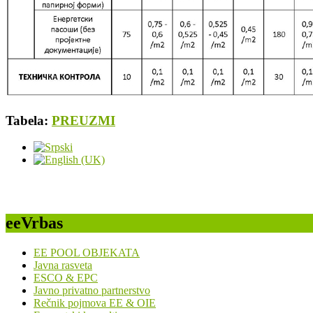
Tabela:
PREUZMI
eeVrbas
EE POOL OBJEKATA
Javna rasveta
ESCO & EPC
Javno privatno partnerstvo
Rečnik pojmova EE & OIE