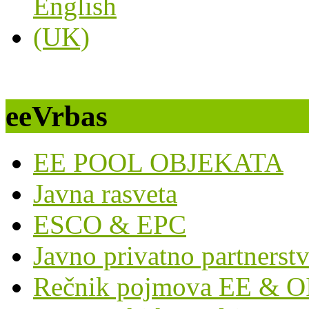
eeVrbas
EE POOL OBJEKATA
Javna rasveta
ESCO & EPC
Javno privatno partnerst
Rečnik pojmova EE & O