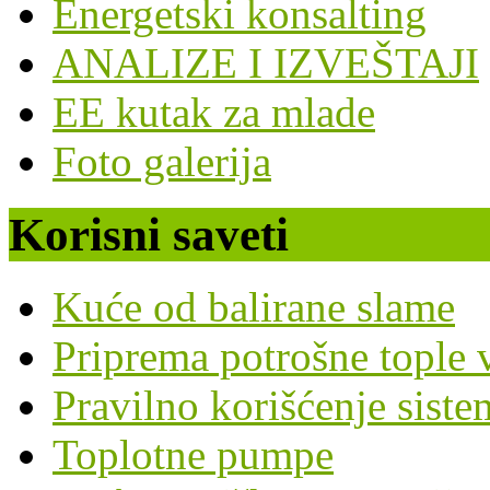
Energetski konsalting
ANALIZE I IZVEŠTAJI
EE kutak za mlade
Foto galerija
Korisni saveti
Kuće od balirane slame
Priprema potrošne tople v
Pravilno korišćenje siste
Toplotne pumpe