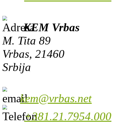
KEM Vrbas
M. Tita 89
Vrbas, 21460
Srbija
kem@vrbas.net
+381.21.7954.000