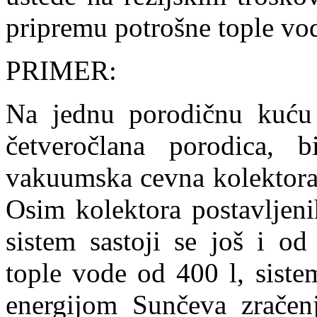
pripremu potrošne tople vo
PRIMER:
Na jednu porodičnu kuću
četveročlana porodica, 
vakuumska cevna kolektor
Osim kolektora postavljeni
sistem sastoji se još i od
tople vode od 400 l, siste
energijom Sunčeva zračen