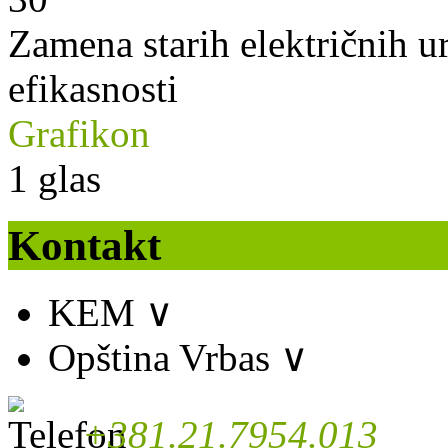
Zamena starih električnih u
efikasnosti
Grafikon
1
glas
Kontakt
KEM
∨
Opština Vrbas
∨
+381.21.7954.013