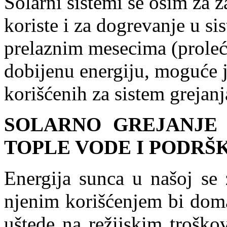
Solarni sistemi se osim za 
koriste i za dogrevanje u s
prelaznim mesecima (proleće
dobijenu energiju, moguće 
korišćenih za sistem grejanj
SOLARNO GREJANJE
TOPLE VODE I PODRŠ
Energija sunca u našoj se 
njenim korišćenjem bi doma
uštede na režijskim troško