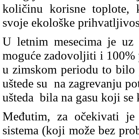
količinu korisne toplote,
svoje ekološke prihvatljivost
U letnim mesecima je uz 
moguće zadovoljiti i 100% 
u zimskom periodu to bilo
uštede su na zagrevanju po
ušteda bila na gasu koji se 
Međutim, za očekivati je
sistema (koji može bez pro