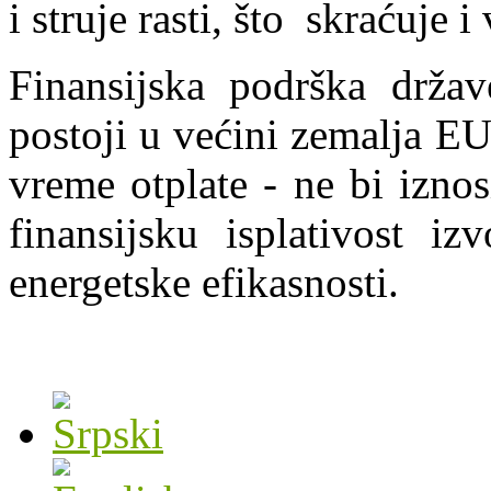
i struje rasti, što skraćuje 
Finansijska podrška drža
postoji u većini zemalja EU
vreme otplate - ne bi izno
finansijsku isplativost i
energetske efikasnosti.