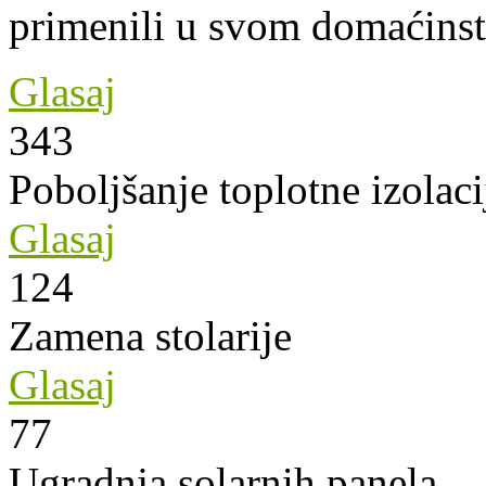
primenili u svom domaćins
Glasaj
343
Poboljšanje toplotne izolaci
Glasaj
124
Zamena stolarije
Glasaj
77
Ugradnja solarnih panela