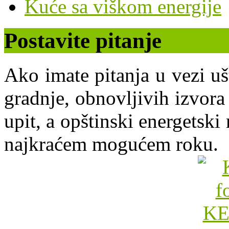
Kuće sa viškom energije
Postavite pitanje
Ako imate pitanja u vezi uš
gradnje, obnovljivih izvora 
upit, a opštinski energets
najkraćem mogućem roku.