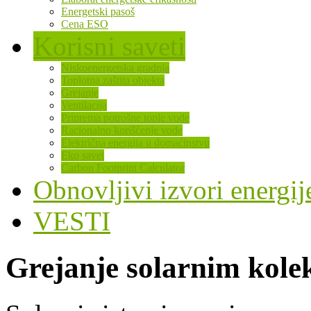
Energetski pasoš
Cena ESO
Korisni saveti
Niskoenergetska gradnja
Toplotna zaštita objekta
Grejanje
Ventilacija
Priprema potrošne tople vode
Racionalno korišćenje vode
Električna energija u domaćinstvu
Eko savet
Carbon Footprint Calculator
Obnovljivi izvori energij
VESTI
Grejanje solarnim kole