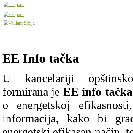
EE Info tačka
U kancelariji opštins
formirana je
EE info tačka
o energetskoj efikasnosti
informacija, kako bi grad
energetski efikasan način, te