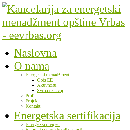
Naslovna
O nama
Energetski menadžment
Opis EE
Aktivnosti
Svrha i značaj
Profil
Projekti
Kontakt
Energetska sertifikacija
Energetski pregled
Elaborat energetske efikasnosti