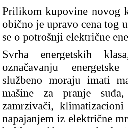
Prilikom kupovine novog ku
obično je upravo cena tog 
se o potrošnji električne en
Svrha energetskih kla
označavanju energetske
službeno moraju imati ma
mašine za pranje suđa, e
zamrzivači, klimatizacioni
napajanjem iz električne m