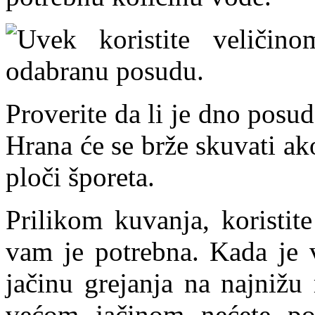
Uvek koristite veličin
odabranu posudu.
Proverite da li je dno posu
Hrana će se brže skuvati ak
ploči šporeta.
Prilikom kuvanja, koristit
vam je potrebna. Kada je 
jačinu grejanja na najnižu
većom jačinom nećete po