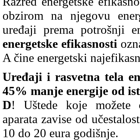
Razred energetske efikasnos
obzirom na njegovu energ
uređaji prema potrošnji 
energetske efikasnosti
ozna
A čine energetski najefikasn
Uređaji i rasvetna tela e
45% manje energije od ist
D
! Uštede koje možete o
aparata zavise od učestalos
10 do 20 eura godišnje.