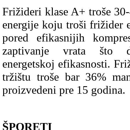
Frižideri klase A+ troše 3
energije koju troši frižider
pored efikasnijih kompre
zaptivanje vrata što 
energetskoj efikasnosti. Fr
tržištu troše bar 36% man
proizvedeni pre 15 godina.
ŠPORETI