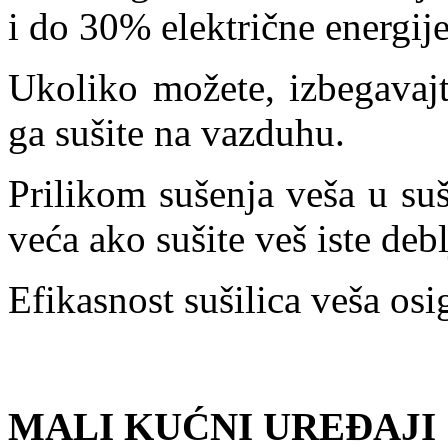
i do 30% električne energije
Ukoliko možete, izbegavajt
ga sušite na vazduhu.
Prilikom sušenja veša u suš
veća ako sušite veš iste debl
Efikasnost sušilica veša osi
MALI KUĆNI UREĐAJI