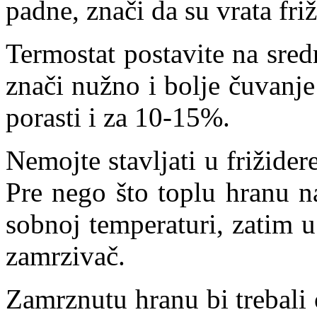
padne, znači da su vrata fri
Termostat postavite na sred
znači nužno i bolje čuvanje
porasti i za 10-15%.
Nemojte stavljati u frižidere
Pre nego što toplu hranu na
sobnoj temperaturi, zatim u
zamrzivač.
Zamrznutu hranu bi trebali o