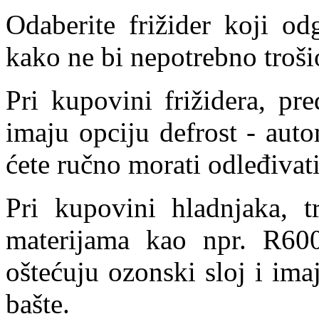
Odaberite frižider koji o
kako ne bi nepotrebno troši
Pri kupovini frižidera, pr
imaju opciju defrost - aut
ćete ručno morati odleđiva
Pri kupovini hladnjaka, t
materijama kao npr. R600
oštećuju ozonski sloj i ima
bašte.