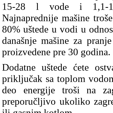
15-28 l vode i 1,1-1,
Najnaprednije mašine troše
80% uštede u vodi u odnosu
današnje mašine za pranje
proizvedene pre 30 godina.
Dodatne uštede ćete ostva
priključak sa toplom vodom
deo energije troši na za
preporučljivo ukoliko zagr
ili gasnim kotlom.