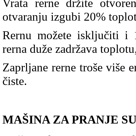
Vrata rerne držite otvore
otvaranju izgubi 20% toplot
Rernu možete isključiti i 
rerna duže zadržava toplotu,
Zaprljane rerne troše više 
čiste.
MAŠINA ZA PRANJE S