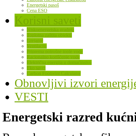
Energetski pasoš
Cena ESO
Korisni saveti
Niskoenergetska gradnja
Toplotna zaštita objekta
Grejanje
Ventilacija
Priprema potrošne tople vode
Racionalno korišćenje vode
Električna energija u domaćinstvu
Eko savet
Carbon Footprint Calculator
Obnovljivi izvori energij
VESTI
Energetski razred kućn