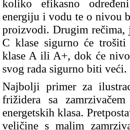
koliko efikasno određeni
energiju i vodu te o nivou 
proizvodi. Drugim rečima, 
C klase sigurno će trošiti
klase A ili A+, dok će niv
svog rada sigurno biti veći.
Najbolji primer za ilustra
frižidera sa zamrzivačem 
energetskih klasa. Pretposta
veličine s malim zamrziv