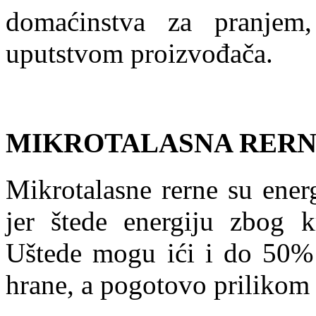
domaćinstva za pranjem,
uputstvom proizvođača.
MIKROTALASNA RER
Mikrotalasne rerne su energ
jer štede energiju zbog 
Uštede mogu ići i do 50% 
hrane, a pogotovo prilikom