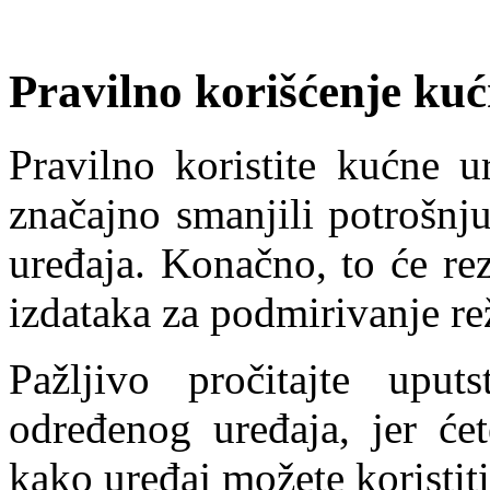
Pravilno korišćenje ku
Pravilno koristite kućne 
značajno smanjili potrošnju
uređaja. Konačno, to će re
izdataka za podmirivanje re
Pažljivo pročitajte uput
određenog uređaja, jer ćet
kako uređaj možete koristiti