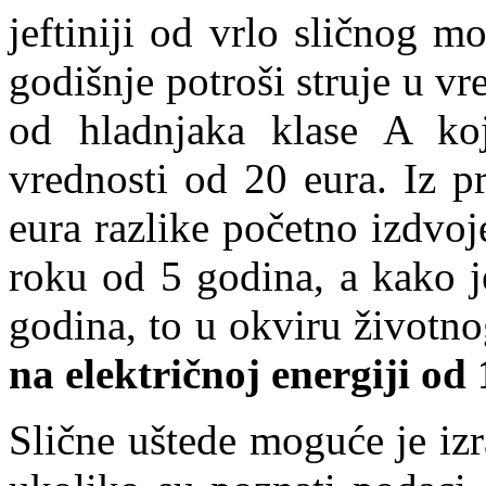
jeftiniji od vrlo sličnog m
godišnje potroši struje u vr
od hladnjaka klase A koji
vrednosti od 20 eura. Iz p
eura razlike početno izdvoje
roku od 5 godina, a kako j
godina, to u okviru životn
na električnoj energiji od
Slične uštede moguće je izr