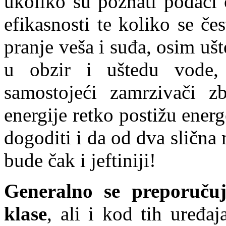
ukoliko su poznati podaci 
efikasnosti te koliko se če
pranje veša i suđa, osim ušt
u obzir i uštedu vode,
samostojeći zamrzivači zb
energije retko postižu ene
dogoditi i da od dva slična
bude čak i jeftiniji!
Generalno se preporuču
klase
, ali i kod tih uređa