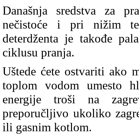
Današnja sredstva za pra
nečistoće i pri nižim te
deterdženta je takođe pa
ciklusu pranja.
Uštede ćete ostvariti ako m
toplom vodom umesto hla
energije troši na zagr
preporučljivo ukoliko zagr
ili gasnim kotlom.