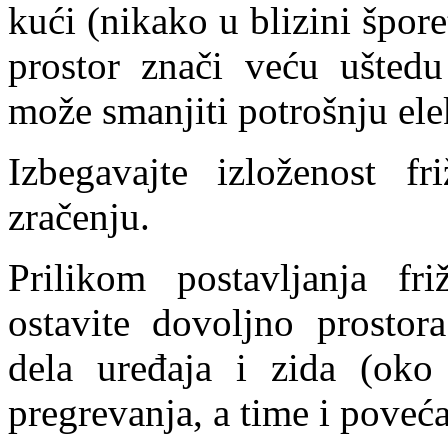
kući (nikako u blizini šporet
prostor znači veću uštedu
može smanjiti potrošnju ele
Izbegavajte izloženost f
zračenju.
Prilikom postavljanja fr
ostavite dovoljno prostor
dela uređaja i zida (ok
pregrevanja, a time i poveća