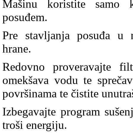
Mašinu koristite samo 
posuđem.
Pre stavljanja posuđa u 
hrane.
Redovno proveravajte fil
omekšava vodu te sprečav
površinama te čistite unutra
Izbegavajte program sušen
troši energiju.