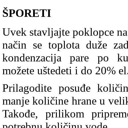
ŠPORETI
Uvek stavljajte poklopce na
način se toplota duže za
kondenzacija pare po ku
možete uštedeti i do 20% el.
Prilagodite posuđe količi
manje količine hrane u veli
Takođe, prilikom priprem
potrebnu količinu vode.