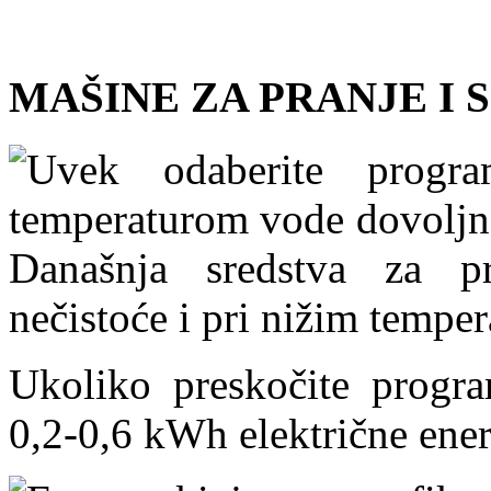
MAŠINE ZA PRANJE I 
Uvek odaberite progr
temperaturom vode dovoljno
Današnja sredstva za pr
nečistoće i pri nižim tempe
Ukoliko preskočite progra
0,2-0,6 kWh električne ener