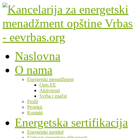
Naslovna
O nama
Energetski menadžment
Opis EE
Aktivnosti
Svrha i značaj
Profil
Projekti
Kontakt
Energetska sertifikacija
Energetski pregled
Elaborat energetske efikasnosti