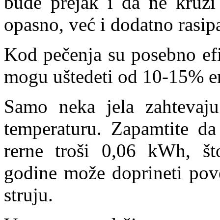
bude prejak i da ne kruž
opasno, već i dodatno rasip
Kod pečenja su posebno efi
mogu uštedeti od 10-15% en
Samo neka jela zahtevaju
temperaturu. Zapamtite da
rerne troši 0,06 kWh, št
godine može doprineti pove
struju.