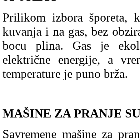
Prilikom izbora šporeta, 
kuvanja i na gas, bez obzira
bocu plina. Gas je ekolo
električne energije, a vr
temperature je puno brža.
MAŠINE ZA PRANJE S
Savremene mašine za pranj