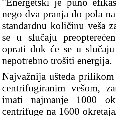
Energetski je puno efika
nego dva pranja do pola na
standardnu količinu veša z
se u slučaju preoptereće
oprati dok će se u slučaj
nepotrebno trošiti energija.
Najvažnija ušteda prilikom
centrifugiranim vešom, za
imati najmanje 1000 ok
centrifuge na 1600 okretaj