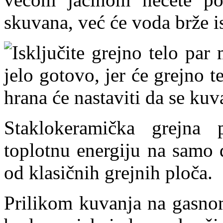
skuvana, već će voda brže is
Isključite grejno telo par
jelo gotovo, jer će grejno t
hrana će nastaviti da se kuv
Staklokeramička grejna 
toplotnu energiju na samo 
od klasičnih grejnih ploča.
Prilikom kuvanja na gasnom