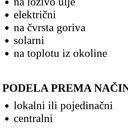
na loživo ulje
električni
na čvrsta goriva
solarni
na toplotu iz okoline
PODELA PREMA NAČI
lokalni ili pojedinačni
centralni