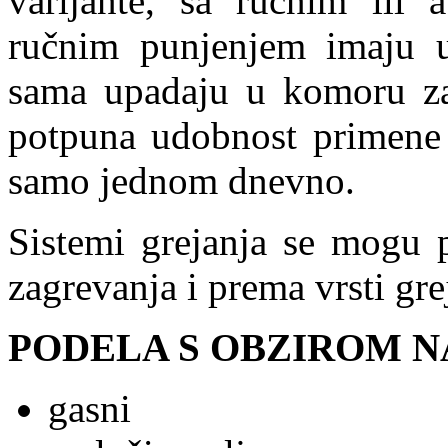
varijante, sa ručnim ili
ručnim punjenjem imaju u
sama upadaju u komoru za 
potpuna udobnost primene 
samo jednom dnevno.
Sistemi grejanja se mogu p
zagrevanja i prema vrsti grej
PODELA S OBZIROM N
gasni