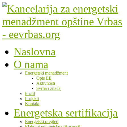
Naslovna
O nama
Energetski menadžment
Opis EE
Aktivnosti
Svrha i značaj
Profil
Projekti
Kontakt
Energetska sertifikacija
Energetski pregled
Elaborat energetske efikasnosti