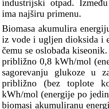
industrijski otpad. Između
ima najširu primenu.
Biomasa akumulira energij
iz vode i ugljen dioksida i 
čemu se oslobađa kiseonik.
približno 0,8 kWh/mol (ene
sagorevanju glukoze u z
približno (bez toplote k
kWh/mol (energije po jedin
biomasi akumuliranu energ