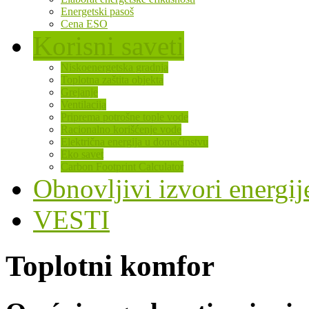
Energetski pasoš
Cena ESO
Korisni saveti
Niskoenergetska gradnja
Toplotna zaštita objekta
Grejanje
Ventilacija
Priprema potrošne tople vode
Racionalno korišćenje vode
Električna energija u domaćinstvu
Eko savet
Carbon Footprint Calculator
Obnovljivi izvori energij
VESTI
Toplotni komfor