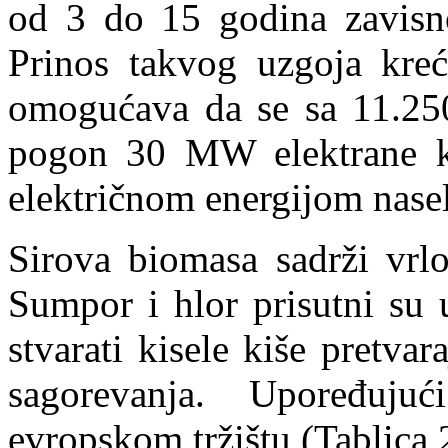
od 3 do 15 godina zavisno
Prinos takvog uzgoja kre
omogućava da se sa 11.25
pogon 30 MW elektrane ko
električnom energijom nasel
Sirova biomasa sadrži vrlo
Sumpor i hlor prisutni su
stvarati kisele kiše pretva
sagorevanja. Upoređuju
evropskom tržištu (Tablica 2