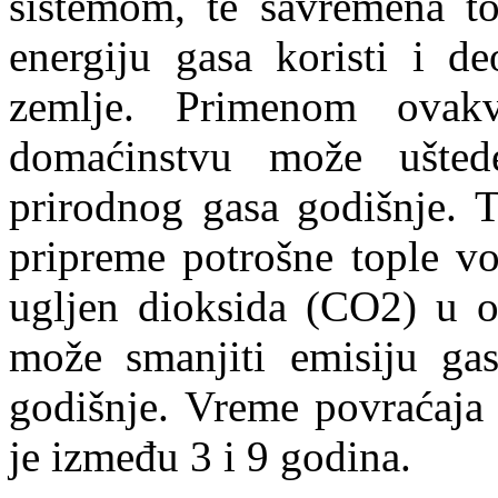
sistemom, te savremena t
energiju gasa koristi i de
zemlje. Primenom ovak
domaćinstvu može ušte
prirodnog gasa godišnje. 
pripreme potrošne tople vo
ugljen dioksida (CO2) u o
može smanjiti emisiju gas
godišnje. Vreme povraćaja 
je između 3 i 9 godina.