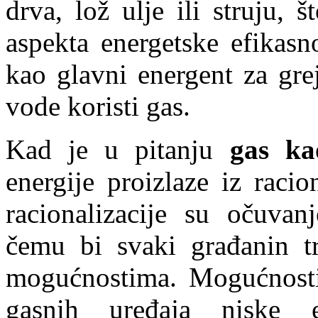
drva, lož ulje ili struju, 
aspekta energetske efikasn
kao glavni energent za gre
vode koristi gas.
Kad je u pitanju
gas ka
energije proizlaze iz racio
racionalizacije su očuvanj
čemu bi svaki građanin tr
mogućnostima. Mogućnosti
gasnih uređaja niske e