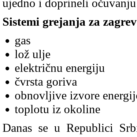
ujedno i doprineli očuvanju
Sistemi grejanja za zagrev
gas
lož ulje
električnu energiju
čvrsta goriva
obnovljive izvore energije
toplotu iz okoline
Danas se u Republici Srbi