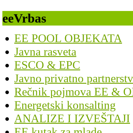
eeVrbas
EE POOL OBJEKATA
Javna rasveta
ESCO & EPC
Javno privatno partnerst
Rečnik pojmova EE & O
Energetski konsalting
ANALIZE I IZVEŠTAJI
EE kutak za mlade