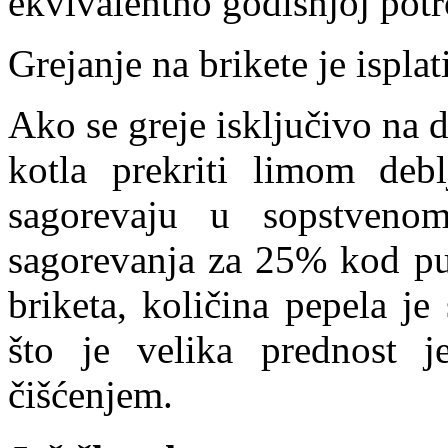
ekvivalentno godišnjoj potro
Grejanje na brikete je isplat
Ako se greje isključivo na d
kotla prekriti limom deb
sagorevaju u sopstveno
sagorevanja za 25% kod p
briketa, količina pepela j
što je velika prednost j
čišćenjem.