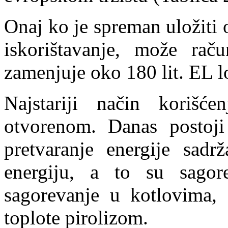
Onaj ko je spreman uložiti
iskorištavanje, može ra
zamenjuje oko 180 lit. EL l
Najstariji način korišć
otvorenom. Danas postoji
pretvaranje energije sad
energiju, a to su sago
sagorevanje u kotlovima, 
toplote pirolizom.