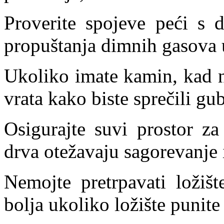
Proverite spojeve peći s 
propuštanja dimnih gasova 
Ukoliko imate kamin, kad n
vrata kako biste sprečili gu
Osigurajte suvi prostor za
drva otežavaju sagorevanje 
Nemojte pretrpavati ložišt
bolja ukoliko ložište punit