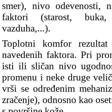
smer), nivo odevenosti, ni
faktori (starost, buka
vazduha,...).
Toplotni komfor rezultat
navedenih faktora. Pri pro
isti ili sličan nivo ugodn
promenu i neke druge velič
vrši se određenim mehaniz
zračenje), odnosno kao osetn
s površine kože.