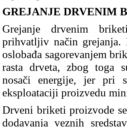
GREJANJE DRVENIM 
Grejanje drvenim brike
prihvatljiv način grejanja.
oslobađa sagorevanjem brike
rasta drveta, zbog toga s
nosači energije, jer pri s
eksploataciji proizvedu mi
Drveni briketi proizvode s
dodavanja veznih sredstav