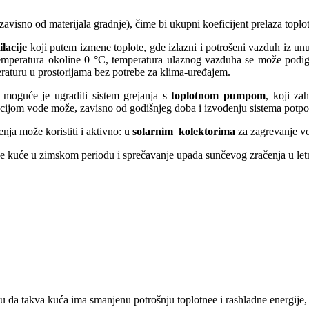
(zavisno od materijala gradnje), čime bi ukupni koeficijent prelaza top
lacije
koji putem izmene toplote, gde izlazni i potrošeni vazduh iz unu
emperatura okoline 0 °C, temperatura ulaznog vazduha se može podign
raturu u prostorijama bez potrebe za klima-uređajem.
 moguće je ugraditi sistem grejanja s
toplotnom pumpom
, koji za
acijom vode može, zavisno od godišnjeg doba i izvođenju sistema potpo
nja može koristiti i aktivno: u
solarnim kolektorima
za zagrevanje vo
nje kuće u zimskom periodu i sprečavanje upada sunčevog zračenja u le
u da takva kuća ima smanjenu potrošnju toplotnee i rashladne energije, 