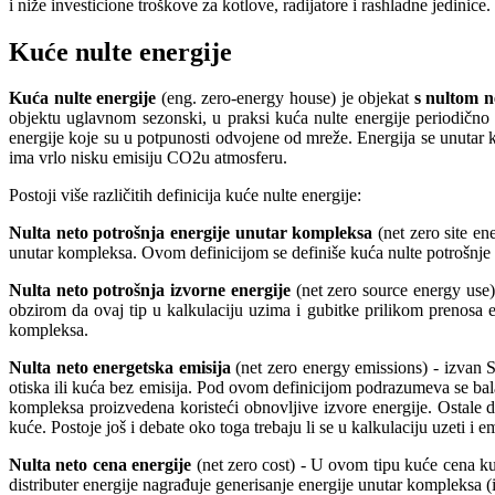
i niže investicione troškove za kotlove, radijatore i rashladne jedinice.
Kuće nulte energije
Kuća nulte energije
(eng. zero-energy house) je objekat
s nultom n
objektu uglavnom sezonski, u praksi kuća nulte energije periodično 
energije koje su u potpunosti odvojene od mreže. Energija se unutar k
ima vrlo nisku emisiju CO2u atmosferu.
Postoji više različitih definicija kuće nulte energije:
Nulta neto potrošnja energije unutar kompleksa
(net zero site en
unutar kompleksa. Ovom definicijom se definiše kuća nulte potrošnj
Nulta neto potrošnja izvorne energije
(net zero source energy use) 
obzirom da ovaj tip u kalkulaciju uzima i gubitke prilikom prenosa e
kompleksa.
Nulta neto energetska emisija
(net zero energy emissions) - izvan 
otiska ili kuća bez emisija. Pod ovom definicijom podrazumeva se bala
kompleksa proizvedena koristeći obnovljive izvore energije. Ostale de
kuće. Postoje još i debate oko toga trebaju li se u kalkulaciju uzeti i 
Nulta neto cena energije
(net zero cost) - U ovom tipu kuće cena ku
distributer energije nagrađuje generisanje energije unutar kompleksa (i