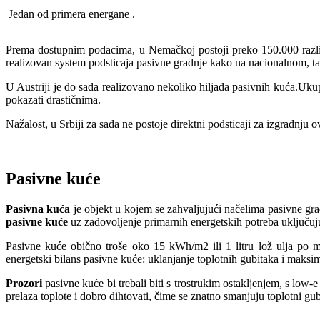
Jedan od primera energane .
Prema dostupnim podacima, u Nemačkoj postoji preko 150.000 različ
realizovan system podsticaja pasivne gradnje kako na nacionalnom, tak
U Austriji je do sada realizovano nekoliko hiljada pasivnih kuća.Uku
pokazati drastičnima.
Nažalost, u Srbiji za sada ne postoje direktni podsticaji za izgradnju o
Pasivne kuće
Pasivna kuća
je objekt u kojem se zahvaljujući načelima pasivne gra
pasivne kuće
uz zadovoljenje primarnih energetskih potreba uključuju
Pasivne kuće obično troše oko 15 kWh/m2 ili 1 litru lož ulja po 
energetski bilans pasivne kuće: uklanjanje toplotnih gubitaka i maksi
Prozori
pasivne kuće bi trebali biti s trostrukim ostakljenjem, s lo
prelaza toplote i dobro dihtovati, čime se znatno smanjuju toplotni gu