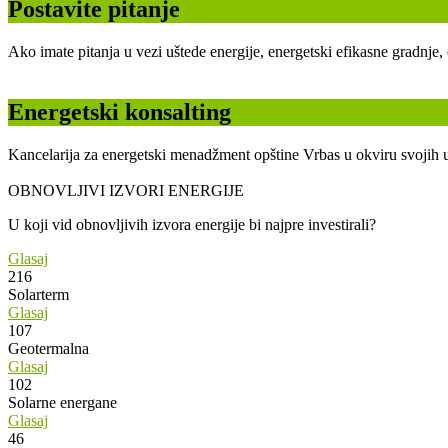
Postavite pitanje
Ako imate pitanja u vezi uštede energije, energetski efikasne gradnje
Energetski konsalting
Kancelarija za energetski menadžment opštine Vrbas u okviru svojih u
OBNOVLJIVI IZVORI ENERGIJE
U koji vid obnovljivih izvora energije bi najpre investirali?
Glasaj
216
Solarterm
Glasaj
107
Geotermalna
Glasaj
102
Solarne energane
Glasaj
46