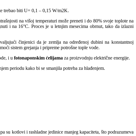
lote trebao biti U= 0,1 – 0,15 W/m2K.
trašnjosti na višoj temperaturi može preneti i do 80% svoje toplote na
uti i na 16°C. Proces je u letnjim mesecima obrnut, tako da izlazni
hvaljujući činjenici da je zemlja na određenoj dubini na konstantnoj
moći sistem grejanja i pripreme potrošne tople vode.
de, i u
fotonaponskim ćelijama
za proizvodnju električne energije.
tnjem periodu kako bi se smanjila potreba za hlađenjem.
pa su kotlovi i rashladne jedinice manjeg kapaciteta, što podrazumeva