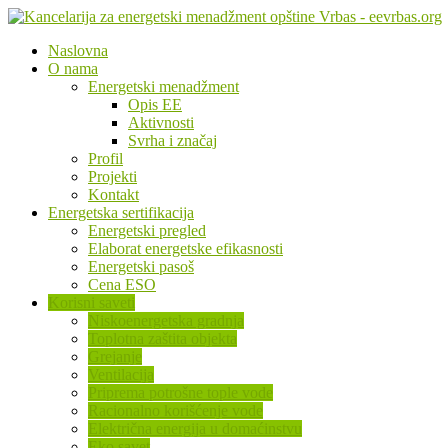
Naslovna
O nama
Energetski menadžment
Opis EE
Aktivnosti
Svrha i značaj
Profil
Projekti
Kontakt
Energetska sertifikacija
Energetski pregled
Elaborat energetske efikasnosti
Energetski pasoš
Cena ESO
Korisni saveti
Niskoenergetska gradnja
Toplotna zaštita objekta
Grejanje
Ventilacija
Priprema potrošne tople vode
Racionalno korišćenje vode
Električna energija u domaćinstvu
Eko savet