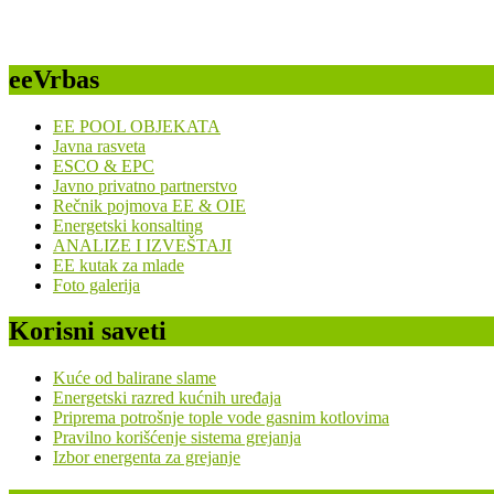
eeVrbas
EE POOL OBJEKATA
Javna rasveta
ESCO & EPC
Javno privatno partnerstvo
Rečnik pojmova EE & OIE
Energetski konsalting
ANALIZE I IZVEŠTAJI
EE kutak za mlade
Foto galerija
Korisni saveti
Kuće od balirane slame
Energetski razred kućnih uređaja
Priprema potrošnje tople vode gasnim kotlovima
Pravilno korišćenje sistema grejanja
Izbor energenta za grejanje