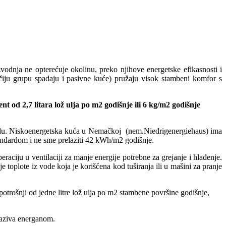
odnja ne opterećuje okolinu, preko njihove energetske efikasnosti i
čiju grupu spadaju i pasivne kuće) pružaju visok stambeni komfor s
nt od 2,7 litara lož ulja po m2 godišnje ili 6 kg/m2 godišnje
ardu. Niskoenergetska kuća u Nemačkoj (nem.Niedrigenergiehaus) ima
tandardom i ne sme prelaziti 42 kWh/m2 godišnje.
eraciju u ventilaciji za manje energije potrebne za grejanje i hlađenje.
e toplote iz vode koja je korišćena kod tuširanja ili u mašini za pranje
otrošnji od jedne litre lož ulja po m2 stambene površine godišnje,
naziva energanom.