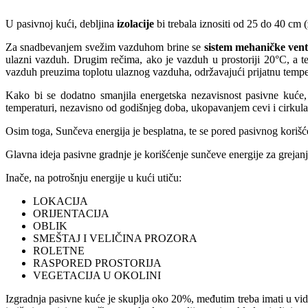
U pasivnoj kući, debljina
izolacije
bi trebala iznositi od 25 do 40 cm 
Za snadbevanjem svežim vazduhom brine se
sistem mehaničke venti
ulazni vazduh. Drugim rečima, ako je vazduh u prostoriji 20°C, a t
vazduh preuzima toplotu ulaznog vazduha, održavajući prijatnu tempe
Kako bi se dodatno smanjila energetska nezavisnost pasivne kuće,
temperaturi, nezavisno od godišnjeg doba, ukopavanjem cevi i cirkul
Osim toga, Sunčeva energija je besplatna, te se pored pasivnog korišće
Glavna ideja pasivne gradnje je korišćenje sunčeve energije za greja
Inače, na potrošnju energije u kući utiču:
LOKACIJA
ORIJENTACIJA
OBLIK
SMEŠTAJ I VELIČINA PROZORA
ROLETNE
RASPORED PROSTORIJA
VEGETACIJA U OKOLINI
Izgradnja pasivne kuće je skuplja oko 20%, međutim treba imati u vid