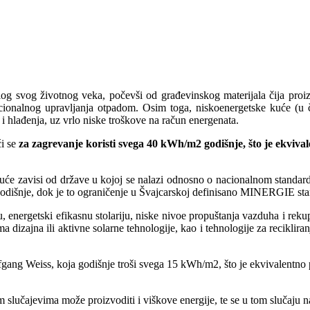
g svog životnog veka, počevši od građevinskog materijala čija proizv
cionalnog upravljanja otpadom. Osim toga, niskoenergetske kuće (u 
 hlađenja, uz vrlo niske troškove na račun energenata.
ći se
za zagrevanje koristi svega 40 kWh/m2 godišnje, što je ekvivale
 kuće zavisi od države u kojoj se nalazi odnosno o nacionalnom stand
2godišnje, dok je to ograničenje u Švajcarskoj definisano MINERGIE s
, energetski efikasnu stolariju, niske nivoe propuštanja vazduha i rekup
dizajna ili aktivne solarne tehnologije, kao i tehnologije za recikliranj
gang Weiss, koja godišnje troši svega 15 kWh/m2, što je ekvivalentno p
 slučajevima može proizvoditi i viškove energije, te se u tom slučaju 