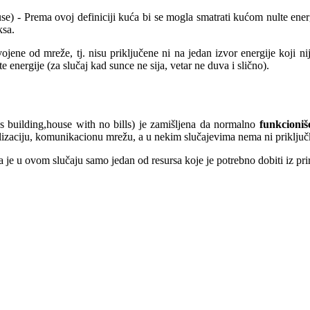
 use) - Prema ovoj definiciji kuća bi se mogla smatrati kućom nulte en
ksa.
vojene od mreže, tj. nisu priključene ni na jedan izvor energije koji 
e energije (za slučaj kad sunce ne sija, vetar ne duva i slično).
 building,house with no bills) je zamišljena da normalno
funkcioniš
alizaciju, komunikacionu mrežu, a u nekim slučajevima nema ni priključ
je u ovom slučaju samo jedan od resursa koje je potrebno dobiti iz pri