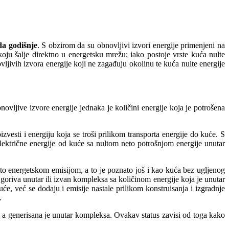
da godišnje
. S obzirom da su obnovljivi izvori energije primenjeni na
oju šalje direktno u energetsku mrežu; iako postoje vrste kuća nulte
ljivih izvora energije koji ne zagađuju okolinu te kuća nulte energije
novljive izvore energije jednaka je količini energije koja je potrošena
zvesti i energiju koja se troši prilikom transporta energije do kuće. S
električne energije od kuće sa nultom neto potrošnjom energije unutar
to energetskom emisijom, a to je poznato još i kao kuća bez ugljenog
goriva unutar ili izvan kompleksa sa količinom energije koja je unutar
će, već se dodaju i emisije nastale prilikom konstruisanja i izgradnje
.
, a generisana je unutar kompleksa. Ovakav status zavisi od toga kako