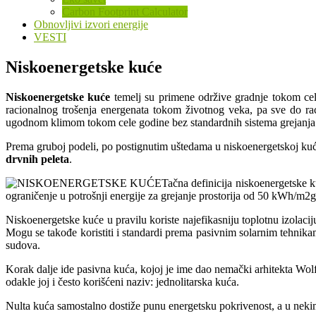
Carbon Footprint Calculator
Obnovljivi izvori energije
VESTI
Niskoenergetske kuće
Niskoenergetske kuće
temelj su primene održive gradnje tokom celo
racionalnog trošenja energenata tokom životnog veka, pa sve do ra
ugodnom klimom tokom cele godine bez standardnih sistema grejanja i
Prema gruboj podeli, po postignutim uštedama u niskoenergetskoj ku
drvnih peleta
.
Tačna definicija niskoenergetske
ograničenje u potrošnji energije za grejanje prostorija od 50 kWh/m
Niskoenergetske kuće u pravilu koriste najefikasniju toplotnu izolaciju
Mogu se takođe koristiti i standardi prema pasivnim solarnim tehnikama 
sudova.
Korak dalje ide pasivna kuća, kojoj je ime dao nemački arhitekta Wolf
odakle joj i često korišćeni naziv: jednolitarska kuća.
Nulta kuća samostalno dostiže punu energetsku pokrivenost, a u nekim