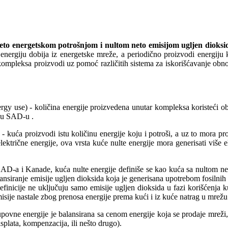
eto energetskom potrošnjom i nultom neto emisijom ugljen dioksi
energiju dobija iz energetske mreže, a periodično proizvodi energiju k
ompleksa proizvodi uz pomoć različitih sistema za iskorišćavanje obnov
ergy use) - količina energije proizvedena unutar kompleksa koristeći ob
e u SAD-u .
- kuća proizvodi istu količinu energije koju i potroši, a uz to mora proi
lektrične energije, ova vrsta kuće nulte energije mora generisati više 
SAD-a i Kanade, kuća nulte energije definiše se kao kuća sa nultom ne
nsiranje emisije ugljen dioksida koja je generisana upotrebom fosilnih 
finicije ne uključuju samo emisije ugljen dioksida u fazi korišćenja ku
emisije nastale zbog prenosa energije prema kući i iz kuće natrag u mrežu
povne energije je balansirana sa cenom energije koja se prodaje mreži
splata, kompenzacija, ili nešto drugo).