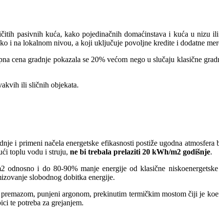
itih pasivnih kuća, kako pojedinačnih domaćinstava i kuća u nizu il
o i na lokalnom nivou, a koji uključuje povoljne kredite i dodatne mer
pna cena gradnje pokazala se 20% većom nego u slučaju klasične gradnje
vakvih ili sličnih objekata.
dnje i primeni načela energetske efikasnosti postiže ugodna atmosfera b
ći toplu vodu i struju,
ne bi trebala prelaziti 20 kWh/m2 godišnje
.
m2 odnosno i do 80-90% manje energije od klasične niskoenergetske
mizovanje slobodnog dobitka energije.
w-e premazom, punjeni argonom, prekinutim termičkim mostom čiji je koef
bici te potreba za grejanjem.