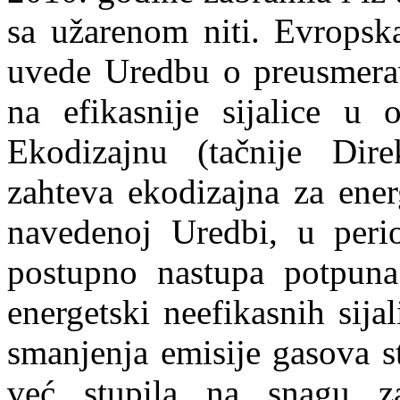
sa užarenom niti. Evropska
uvede Uredbu o preusmerava
na efikasnije sijalice u
Ekodizajnu (tačnije Dire
zahteva ekodizajna za ener
navedenoj Uredbi, u per
postupno nastupa potpuna
energetski neefikasnih sija
smanjenja emisije gasova s
već stupila na snagu za