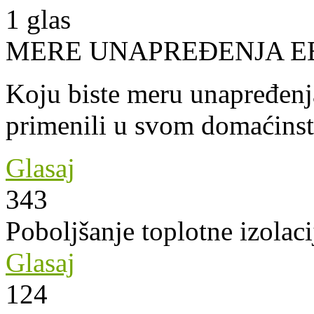
1
glas
MERE UNAPREĐENJA E
Koju biste meru unapređenja
primenili u svom domaćins
Glasaj
343
Poboljšanje toplotne izolaci
Glasaj
124