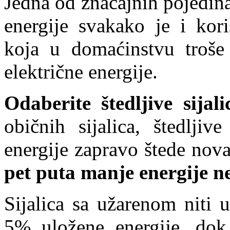
Jedna od značajnih pojedina
energije svakako je i kori
koja u domaćinstvu troš
električne energije.
Odaberite štedljive sijali
običnih sijalica, štedljiv
energije zapravo štede nov
pet puta manje energije ne
Sijalica sa užarenom niti u
5% uložene energije, dok 