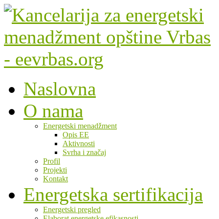
Naslovna
O nama
Energetski menadžment
Opis EE
Aktivnosti
Svrha i značaj
Profil
Projekti
Kontakt
Energetska sertifikacija
Energetski pregled
Elaborat energetske efikasnosti