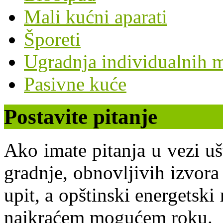
Mali kućni aparati
Šporeti
Ugradnja individualnih m
Pasivne kuće
Postavite pitanje
Ako imate pitanja u vezi uš
gradnje, obnovljivih izvora 
upit, a opštinski energets
najkraćem mogućem roku.