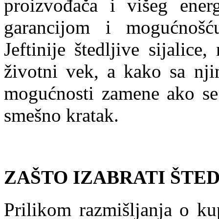
proizvođača i višeg ener
garancijom i mogućnoš
Jeftinije štedljive sijalic
životni vek, a kako sa nji
mogućnosti zamene ako se
smešno kratak.
ZAŠTO IZABRATI ŠTED
Prilikom razmišljanja o kup