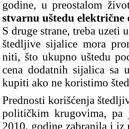
godine, u preostalom živ
stvarnu uštedu električne 
S druge strane, treba uzeti 
štedljive sijalice mora pr
niti, što ukupno uštedu po
cena dodatnih sijalica sa 
kupiti ako ne koristimo šted
Prednosti korišćenja štedljiv
političkim krugovima, pa j
2010. godine zabranila i iz 