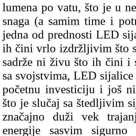
lumena po vatu, što je u n
snaga (a samim time i potro
jedna od prednosti LED sija
ih čini vrlo izdržljivim što
sadrže ni živu što ih čini 
sa svojstvima, LED sijalice
početnu investiciju i još n
što je slučaj sa štedljivim 
značajno duži vek trajanj
energije sasvim sigurno 