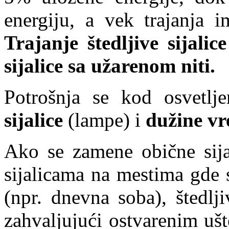
energiju, a vek trajanja i
Trajanje štedljive sijali
sijalice sa užarenom niti.
Potrošnja se kod osvetl
sijalice
(lampe) i
dužine v
Ako se zamene obične sijal
sijalicama na mestima gde 
(npr. dnevna soba), štedljiv
zahvaljujući ostvarenim ušt