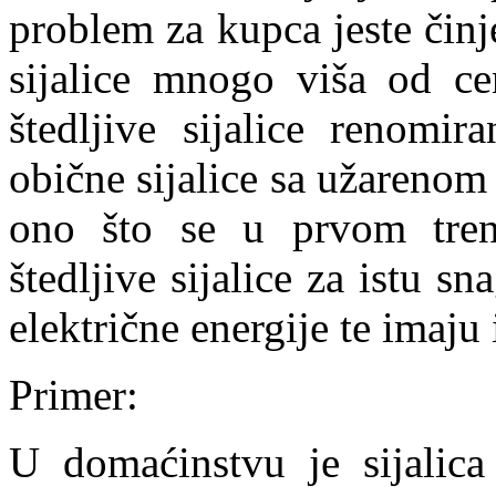
problem za kupca jeste činj
sijalice mnogo viša od ce
štedljive sijalice renomir
obične sijalice sa užarenom
ono što se u prvom trenu
štedljive sijalice za istu s
električne energije te imaju
Primer:
U domaćinstvu je sijalic