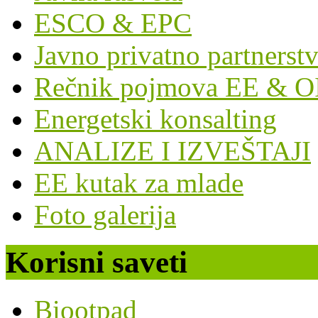
ESCO & EPC
Javno privatno partnerst
Rečnik pojmova EE & O
Energetski konsalting
ANALIZE I IZVEŠTAJI
EE kutak za mlade
Foto galerija
Korisni saveti
Biootpad