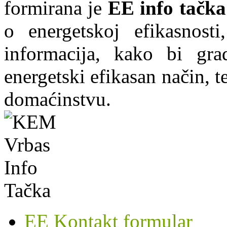
formirana je
EE info tačka
o energetskoj efikasnosti
informacija, kako bi grad
energetski efikasan način, te
domaćinstvu.
EE Kontakt formular