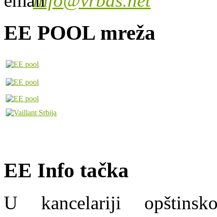
info@vrbas.net
EE POOL mreža
EE Info tačka
U kancelariji opštins