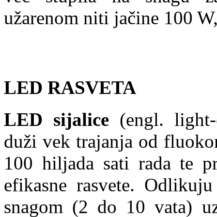
užarenom niti jačine 100 W
LED RASVETA
LED sijalice
(engl. light
duži vek trajanja od fluok
100 hiljada sati rada te p
efikasne rasvete. Odlikuju
snagom (2 do 10 vata) uz 