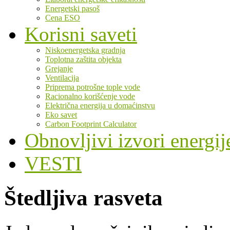
Energetski pasoš
Cena ESO
Korisni saveti
Niskoenergetska gradnja
Toplotna zaštita objekta
Grejanje
Ventilacija
Priprema potrošne tople vode
Racionalno korišćenje vode
Električna energija u domaćinstvu
Eko savet
Carbon Footprint Calculator
Obnovljivi izvori energij
VESTI
Štedljiva rasveta