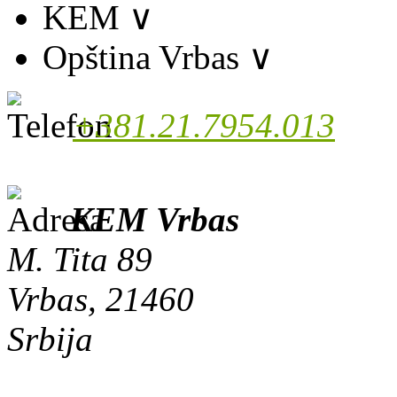
KEM
∨
Opština Vrbas
∨
+381.21.7954.013
KEM Vrbas
M. Tita 89
Vrbas, 21460
Srbija