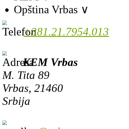
Opština Vrbas
∨
+381.21.7954.013
KEM Vrbas
M. Tita 89
Vrbas, 21460
Srbija