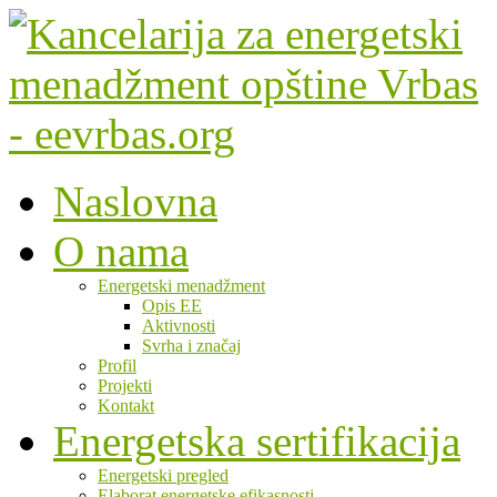
Naslovna
O nama
Energetski menadžment
Opis EE
Aktivnosti
Svrha i značaj
Profil
Projekti
Kontakt
Energetska sertifikacija
Energetski pregled
Elaborat energetske efikasnosti