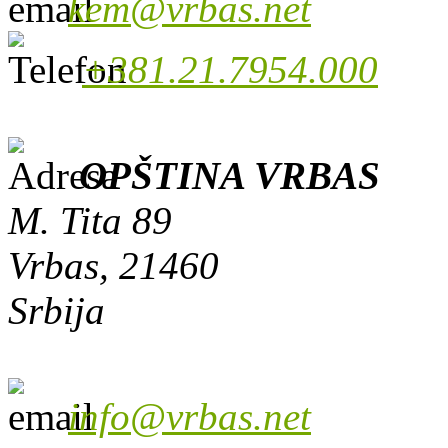
kem@vrbas.net
+381.21.7954.000
OPŠTINA VRBAS
M. Tita 89
Vrbas, 21460
Srbija
info@vrbas.net