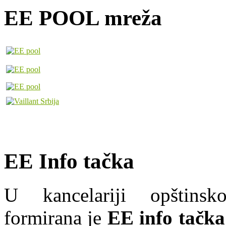
EE POOL mreža
EE Info tačka
U kancelariji opštins
formirana je
EE info tačka