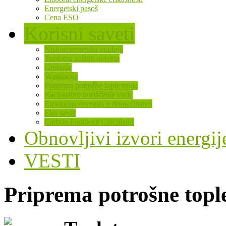
Energetski pasoš
Cena ESO
Korisni saveti
Niskoenergetska gradnja
Toplotna zaštita objekta
Grejanje
Ventilacija
Priprema potrošne tople vode
Racionalno korišćenje vode
Električna energija u domaćinstvu
Eko savet
Carbon Footprint Calculator
Obnovljivi izvori energij
VESTI
Priprema potrošne topl