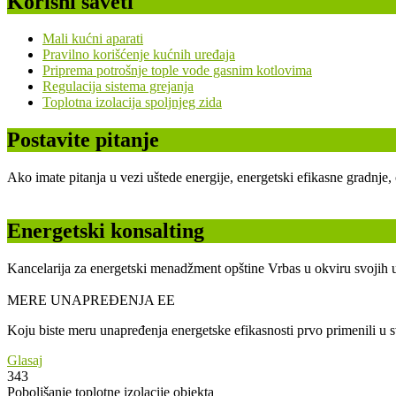
Korisni saveti
Mali kućni aparati
Pravilno korišćenje kućnih uređaja
Priprema potrošnje tople vode gasnim kotlovima
Regulacija sistema grejanja
Toplotna izolacija spoljnjeg zida
Postavite pitanje
Ako imate pitanja u vezi uštede energije, energetski efikasne gradnje
Energetski konsalting
Kancelarija za energetski menadžment opštine Vrbas u okviru svojih u
MERE UNAPREĐENJA EE
Koju biste meru unapređenja energetske efikasnosti prvo primenili u
Glasaj
343
Poboljšanje toplotne izolacije objekta