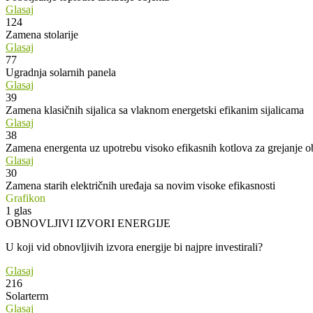
Glasaj
124
Zamena stolarije
Glasaj
77
Ugradnja solarnih panela
Glasaj
39
Zamena klasičnih sijalica sa vlaknom energetski efikanim sijalicama
Glasaj
38
Zamena energenta uz upotrebu visoko efikasnih kotlova za grejanje o
Glasaj
30
Zamena starih električnih uređaja sa novim visoke efikasnosti
Grafikon
1
glas
OBNOVLJIVI IZVORI ENERGIJE
U koji vid obnovljivih izvora energije bi najpre investirali?
Glasaj
216
Solarterm
Glasaj