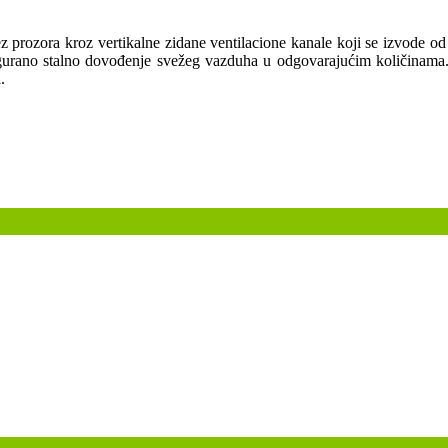
z prozora kroz vertikalne zidane ventilacione kanale koji se izvode od
gurano stalno dovođenje svežeg vazduha u odgovarajućim količinama. 
.