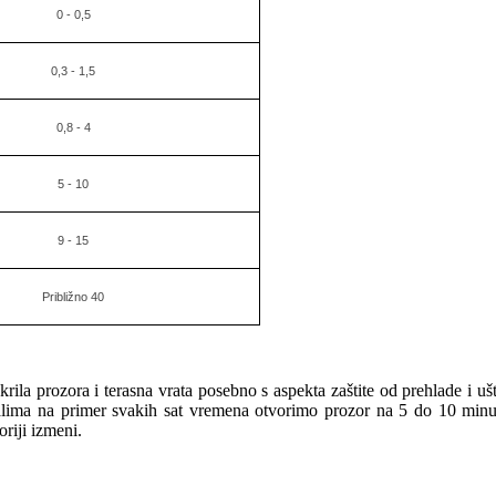
0 - 0,5
0,3 - 1,5
0,8 - 4
5 - 10
9 - 15
Približno 40
la prozora i terasna vrata posebno s aspekta zaštite od prehlade i ušt
valima na primer svakih sat vremena otvorimo prozor na 5 do 10 minu
riji izmeni.