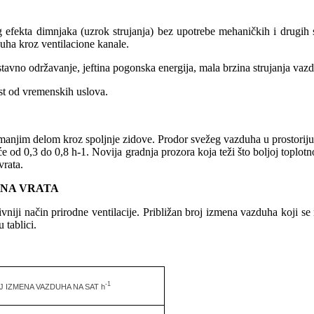
g efekta dimnjaka (uzrok strujanja) bez upotrebe mehaničkih i drugih 
duha kroz ventilacione kanale.
ostavno održavanje, jeftina pogonska energija, mala brzina strujanja vaz
ost od vremenskih uslova.
 manjim delom kroz spoljnje zidove. Prodor svežeg vazduha u prostoriju 
od 0,3 do 0,8 h-1. Novija gradnja prozora koja teži što boljoj toplotno
vrata.
SNA VRATA
zivniji način prirodne ventilacije. Približan broj izmena vazduha koji s
 tablici.
-1
 IZMENA VAZDUHA NA SAT h