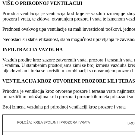
VIŠE O PRIRODNOJ VENTILACIJI
Prirodna ventilacija je ventilacija kod koje se vazduh izmenjuje zbo
prozora i vrata, te zidova, otvaranjem prozora i vrata te izmenom vaz
Prednosti ovakvog tipa ventilacije su mali investicioni troškovi, jedn
Nedostaci su slaba efikasnost, slaba mogućnost upravljanja te zavisn
INFILTRACIJA VAZDUHA
Vazduh prodire kroz zazore zatvorenih vrata, prozora i terasnih vrata
i vratima. U stambenim prostorijama zimi se broj izmena vazduha kreće 
nije dovoljan i treba se koristiti u kombinaciji sa otvaranjem prozora i 
VENTILACIJA KROZ OTVORENE PROZORE I/ILI TERA
Prirodna je ventilacija kroz otvorene prozore i terasna vrata najinten
pri različitim položajima krila prozora i prozorskih roleta prikazani su u
Broj izmena vazduha pri prirodnoj ventilaciji kroz prozore i vrata
POLOŽAJ KRILA SPOLJNIH PROZORA I VRATA
BROJ