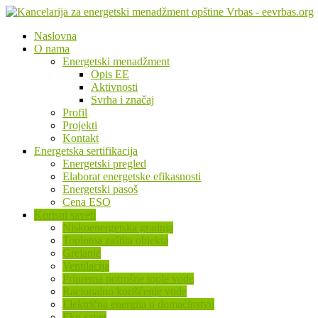
Naslovna
O nama
Energetski menadžment
Opis EE
Aktivnosti
Svrha i značaj
Profil
Projekti
Kontakt
Energetska sertifikacija
Energetski pregled
Elaborat energetske efikasnosti
Energetski pasoš
Cena ESO
Korisni saveti
Niskoenergetska gradnja
Toplotna zaštita objekta
Grejanje
Ventilacija
Priprema potrošne tople vode
Racionalno korišćenje vode
Električna energija u domaćinstvu
Eko savet