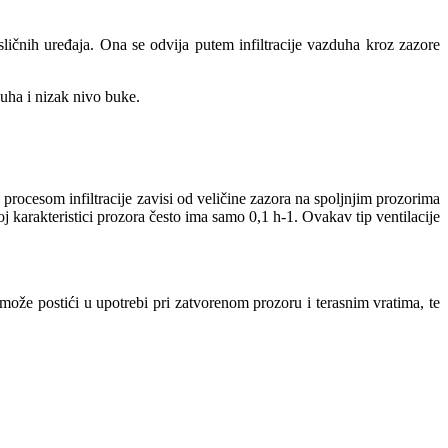
sličnih uređaja. Ona se odvija putem infiltracije vazduha kroz zazore
duha i nizak nivo buke.
procesom infiltracije zavisi od veličine zazora na spoljnjim prozorima
j karakteristici prozora često ima samo 0,1 h-1. Ovakav tip ventilacije
e može postići u upotrebi pri zatvorenom prozoru i terasnim vratima, te