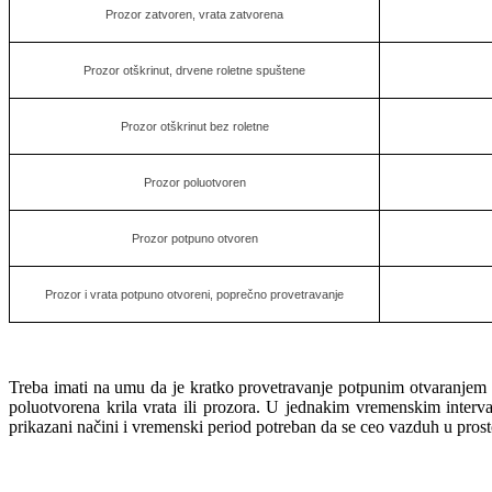
Prozor zatvoren, vrata zatvorena
Prozor otškrinut, drvene roletne spuštene
Prozor otškrinut bez roletne
Prozor poluotvoren
Prozor potpuno otvoren
Prozor i vrata potpuno otvoreni, poprečno provetravanje
Treba imati na umu da je kratko provetravanje potpunim otvaranjem kri
poluotvorena krila vrata ili prozora. U jednakim vremenskim inter
prikazani načini i vremenski period potreban da se ceo vazduh u prosto