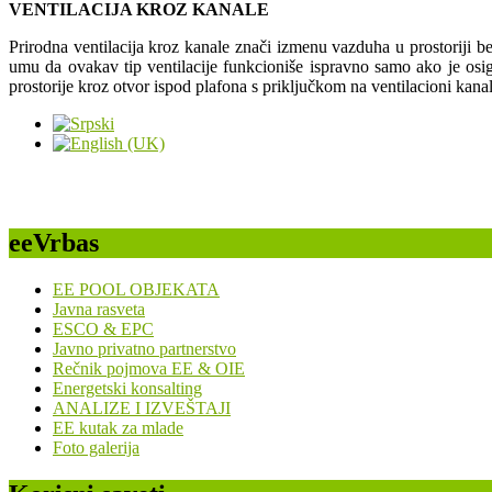
VENTILACIJA KROZ KANALE
Prirodna ventilacija kroz kanale znači izmenu vazduha u prostoriji be
umu da ovakav tip ventilacije funkcioniše ispravno samo ako je osi
prostorije kroz otvor ispod plafona s priključkom na ventilacioni kanal
eeVrbas
EE POOL OBJEKATA
Javna rasveta
ESCO & EPC
Javno privatno partnerstvo
Rečnik pojmova EE & OIE
Energetski konsalting
ANALIZE I IZVEŠTAJI
EE kutak za mlade
Foto galerija