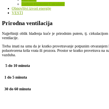
Carbon Footprint Calculator
Obnovljivi izvori energije
VESTI
Prirodna ventilacija
Najjeftiniji oblik hlađenja kuće je prirodnim putem, tj. cirkulacijom
ventilacije.
Treba imati na umu da je kratko provetravanje potpunim otvaranjem kri
poluotvorena krila vrata ili prozora. Prostor se kratko provetrava na
vazduha.
5 do 10 minuta
1 do 5 minuta
30 do 60 minuta