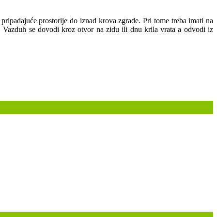
 pripadajuće prostorije do iznad krova zgrade. Pri tome treba imati na
Vazduh se dovodi kroz otvor na zidu ili dnu krila vrata a odvodi iz