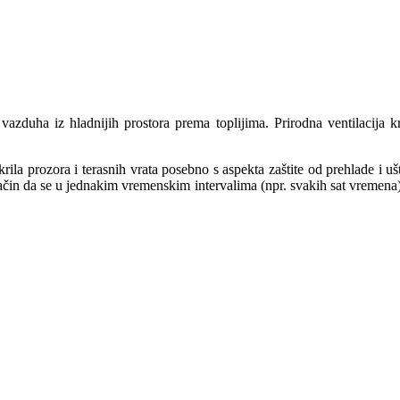
 vazduha iz hladnijih prostora prema toplijima. Prirodna ventilacija k
la prozora i terasnih vrata posebno s aspekta zaštite od prehlade i ušt
 način da se u jednakim vremenskim intervalima (npr. svakih sat vremena