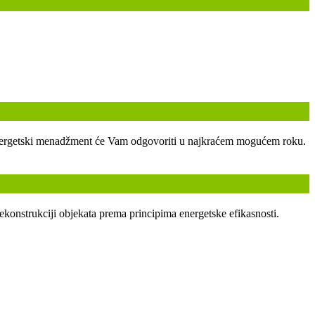
ski energetski menadžment će Vam odgovoriti u najkraćem mogućem roku.
ekonstrukciji objekata prema principima energetske efikasnosti.