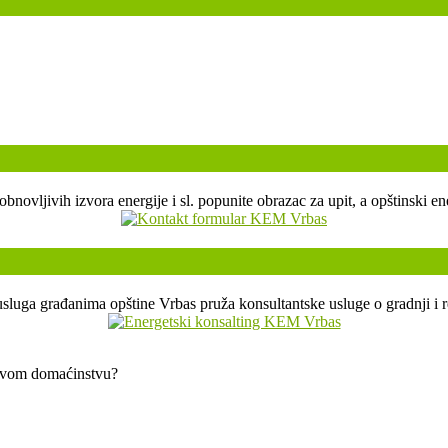
, obnovljivih izvora energije i sl. popunite obrazac za upit, a opštin
sluga građanima opštine Vrbas pruža konsultantske usluge o gradnji i r
 svom domaćinstvu?