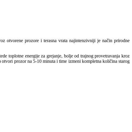
roz otvorene prozore i terasna vrata najintenzivniji je način prirodne
ede toplotne energije za grejanje, bolje od trajnog provetravanja kroz
) otvori prozor na 5-10 minuta i time izmeni kompletna količina starog