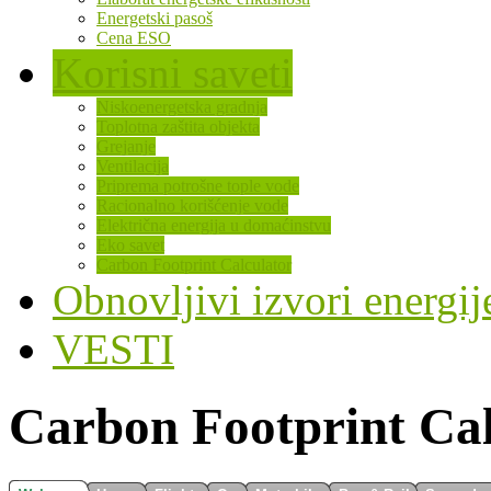
Energetski pasoš
Cena ESO
Korisni saveti
Niskoenergetska gradnja
Toplotna zaštita objekta
Grejanje
Ventilacija
Priprema potrošne tople vode
Racionalno korišćenje vode
Električna energija u domaćinstvu
Eko savet
Carbon Footprint Calculator
Obnovljivi izvori energij
VESTI
Carbon Footprint Cal