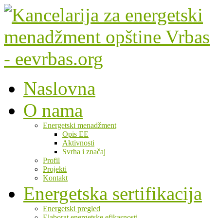
Naslovna
O nama
Energetski menadžment
Opis EE
Aktivnosti
Svrha i značaj
Profil
Projekti
Kontakt
Energetska sertifikacija
Energetski pregled
Elaborat energetske efikasnosti