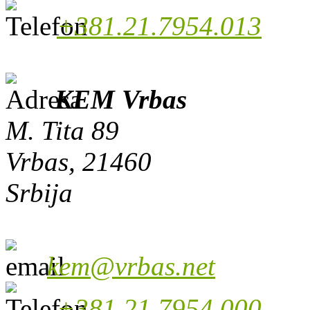
+381.21.7954.013
KEM Vrbas
M. Tita 89
Vrbas, 21460
Srbija
kem@vrbas.net
+381.21.7954.000