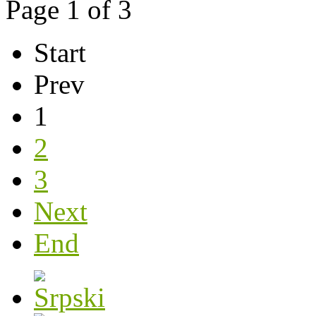
Page 1 of 3
Start
Prev
1
2
3
Next
End