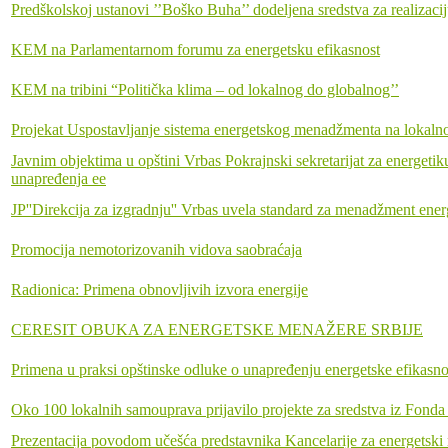
Predškolskoj ustanovi ’’Boško Buha’’ dodeljena sredstva za realizaci
KEM na Parlamentarnom forumu za energetsku efikasnost
KEM na tribini “Politička klima – od lokalnog do globalnog’’
Projekat Uspostavljanje sistema energetskog menadžmenta na loka
Javnim objektima u opštini Vrbas Pokrajnski sekretarijat za energetiku
unapređenja ee
JP''Direkcija za izgradnju'' Vrbas uvela standard za menadžment ene
Promocija nemotorizovanih vidova saobraćaja
Radionica: Primena obnovljivih izvora energije
CERESIT OBUKA ZA ENERGETSKE MENAŽERE SRBIJE
Primena u praksi opštinske odluke o unapređenju energetske efikasnos
Oko 100 lokalnih samouprava prijavilo projekte za sredstva iz Fonda
Prezentacija povodom učešća predstavnika Kancelarije za energetsk