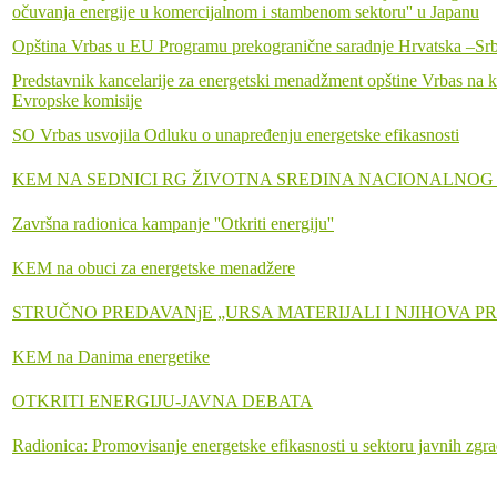
očuvanja energije u komercijalnom i stambenom sektoru'' u Japanu
Opština Vrbas u EU Programu prekogranične saradnje Hrvatska –Srbij
Predstavnik kancelarije za energetski menadžment opštine Vrbas na kon
Evropske komisije
SO Vrbas usvojila Odluku o unapređenju energetske efikasnosti
KEM NA SEDNICI RG ŽIVOTNA SREDINA NACIONALNOG
Završna radionica kampanje ''Otkriti energiju''
KEM na obuci za energetske menadžere
STRUČNO PREDAVANjE „URSA MATERIJALI I NJIHOVA P
KEM na Danima energetike
OTKRITI ENERGIJU-JAVNA DEBATA
Radionica: Promovisanje energetske efikasnosti u sektoru javnih zgr