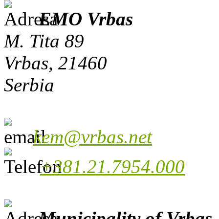
EMO Vrbas
M. Tita 89
Vrbas, 21460
Serbia
kem@vrbas.net
+381.21.7954.000
Municipality of Vrbas