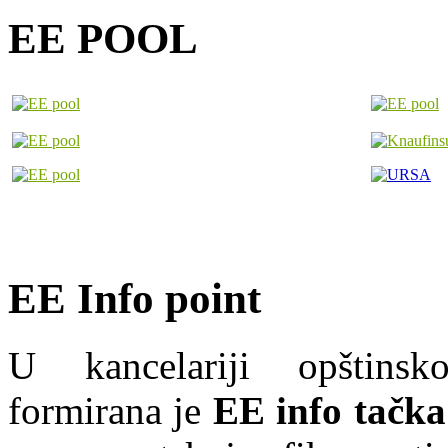
EE POOL
EE Info point
U kancelariji opštins
formirana je
EE info tačka