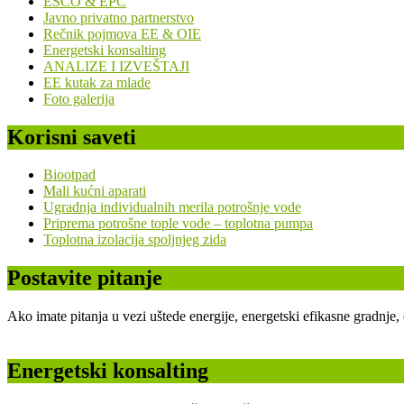
ESCO & EPC
Javno privatno partnerstvo
Rečnik pojmova EE & OIE
Energetski konsalting
ANALIZE I IZVEŠTAJI
EE kutak za mlade
Foto galerija
Korisni saveti
Biootpad
Mali kućni aparati
Ugradnja individualnih merila potrošnje vode
Priprema potrošne tople vode – toplotna pumpa
Toplotna izolacija spoljnjeg zida
Postavite pitanje
Ako imate pitanja u vezi uštede energije, energetski efikasne gradnje
Energetski konsalting