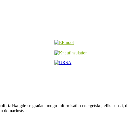
nfo tačka
gde se građani mogu informisati o energetskoj efikasnosti, do
ju u domaćinstvu.