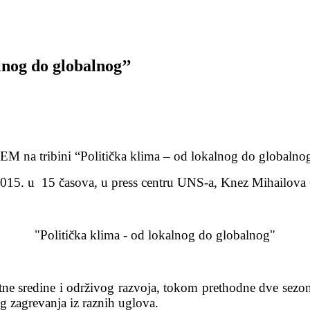
lnog do globalnog’’
EM na tribini “Politička klima – od lokalnog do globalnog
2015. u
15 časova, u press centru UNS-a, Knez Mihailova 6
"Politička klima - od lokalnog do globalnog"
votne sredine i održivog razvoja, tokom prethodne dve sezo
og zagrevanja iz raznih uglova.