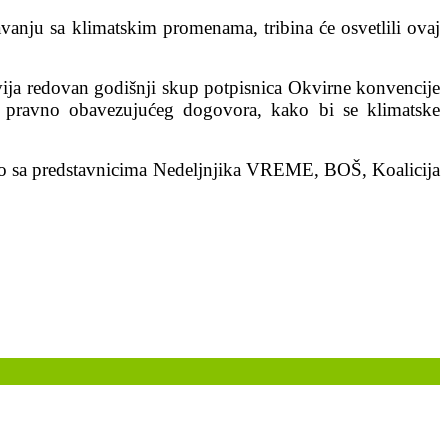
vanju sa klimatskim promenama, tribina će osvetlili ovaj
ija redovan godišnji skup potpisnica Okvirne konvencije
 pravno obavezujućeg dogovora, kako bi se klimatske
edno sa predstavnicima Nedeljnjika VREME, BOŠ, Koalicija