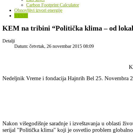
Carbon Footprint Calculator
Obnovljivi izvori energije
VESTI
KEM na tribini “Politička klima – od loka
Detalji
Datum: četvrtak, 26 novembar 2015 08:09
K
Nedeljnik Vreme i fondacija Hajnrih Bel 25. Novembra 
Nakon višegodišnje saradnje i izveštavanja u oblasti ži
serijal "Politička klima" koji je osvetlio problem globaln