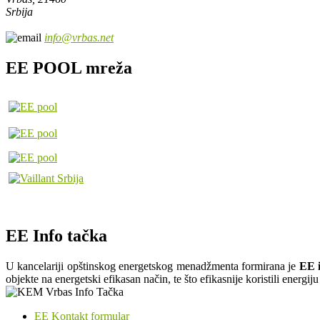
Srbija
info@vrbas.net
EE POOL mreža
EE Info tačka
U kancelariji opštinskog energetskog menadžmenta formirana je
EE i
objekte na energetski efikasan način, te što efikasnije koristili energi
EE Kontakt formular