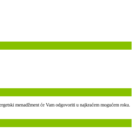
ski energetski menadžment će Vam odgovoriti u najkraćem mogućem roku.