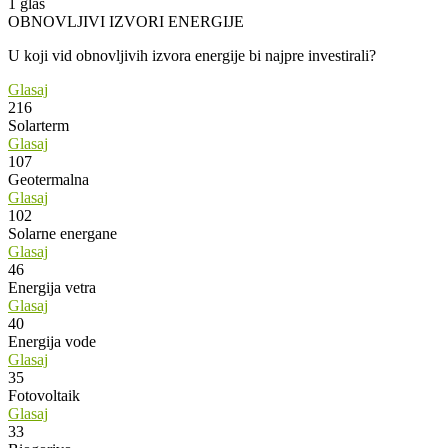
1
glas
OBNOVLJIVI IZVORI ENERGIJE
U koji vid obnovljivih izvora energije bi najpre investirali?
Glasaj
216
Solarterm
Glasaj
107
Geotermalna
Glasaj
102
Solarne energane
Glasaj
46
Energija vetra
Glasaj
40
Energija vode
Glasaj
35
Fotovoltaik
Glasaj
33