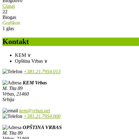
Biogorivo
Glasaj
22
Biogas
Grafikon
1
glas
Kontakt
KEM
∨
Opština Vrbas
∨
+381.21.7954.013
KEM Vrbas
M. Tita 89
Vrbas, 21460
Srbija
kem@vrbas.net
+381.21.7954.000
OPŠTINA VRBAS
M. Tita 89
Vrbas, 21460