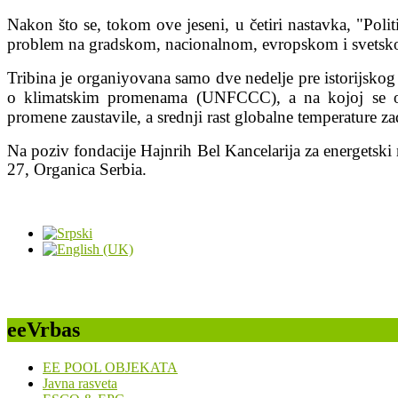
Nakon što se, tokom ove jeseni, u četiri nastavka, "Pol
problem na gradskom, nacionalnom, evropskom i svetskom 
Tribina je organiyovana samo dve nedelje pre istorijsk
o klimatskim promenama (UNFCCC), a na kojoj se oče
promene zaustavile, a srednji rast globalne temperature za
Na poziv fondacije Hajnrih Bel Kancelarija za energetsk
27, Organica Serbia.
eeVrbas
EE POOL OBJEKATA
Javna rasveta