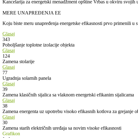
Kancelarija za energetski menadžment opštine Vrbas u okviru svojih u
MERE UNAPREĐENJA EE
Koju biste meru unapređenja energetske efikasnosti prvo primenili u
Glasaj
343
Poboljšanje toplotne izolacije objekta
Glasaj
124
Zamena stolarije
Glasaj
77
Ugradnja solarnih panela
Glasaj
39
Zamena klasičnih sijalica sa vlaknom energetski efikanim sijalicama
Glasaj
38
Zamena energenta uz upotrebu visoko efikasnih kotlova za grejanje o
Glasaj
30
Zamena starih električnih uređaja sa novim visoke efikasnosti
Grafikon