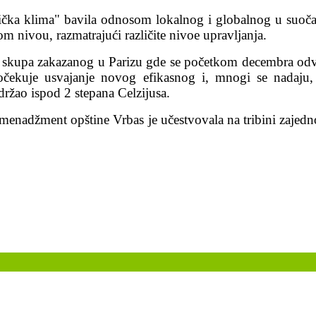
itička klima" bavila odnosom lokalnog i globalnog u suoča
nivou, razmatrajući različite nivoe upravljanja.
og skupa zakazanog u Parizu gde se početkom decembra odv
kuje usvajanje novog efikasnog i, mnogi se nadaju,
držao ispod 2 stepana Celzijusa.
i menadžment opštine Vrbas je učestvovala na tribini zaj