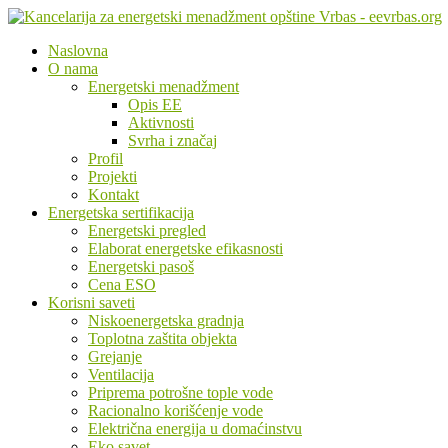
Naslovna
O nama
Energetski menadžment
Opis EE
Aktivnosti
Svrha i značaj
Profil
Projekti
Kontakt
Energetska sertifikacija
Energetski pregled
Elaborat energetske efikasnosti
Energetski pasoš
Cena ESO
Korisni saveti
Niskoenergetska gradnja
Toplotna zaštita objekta
Grejanje
Ventilacija
Priprema potrošne tople vode
Racionalno korišćenje vode
Električna energija u domaćinstvu
Eko savet