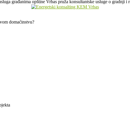
sluga građanima opštine Vrbas pruža konsultantske usluge o gradnji i r
 svom domaćinstvu?
bjekta