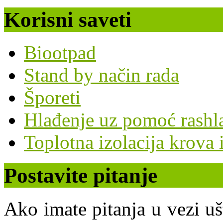
Korisni saveti
Biootpad
Stand by način rada
Šporeti
Hlađenje uz pomoć rashl
Toplotna izolacija krova i
Postavite pitanje
Ako imate pitanja u vezi uš