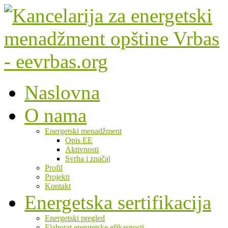
Naslovna
O nama
Energetski menadžment
Opis EE
Aktivnosti
Svrha i značaj
Profil
Projekti
Kontakt
Energetska sertifikacija
Energetski pregled
Elaborat energetske efikasnosti