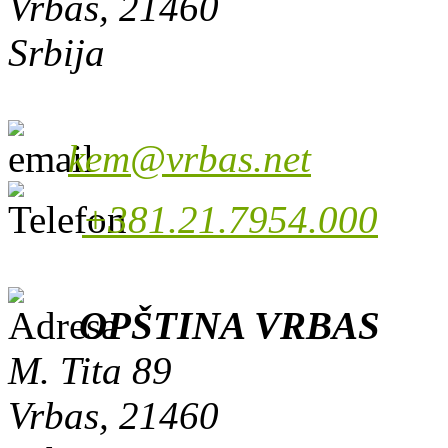
Vrbas, 21460
Srbija
kem@vrbas.net
+381.21.7954.000
OPŠTINA VRBAS
M. Tita 89
Vrbas, 21460