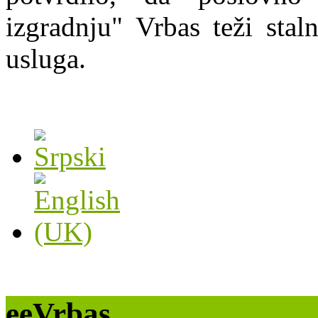
izgradnju" Vrbas teži stal
usluga.
eeVrbas