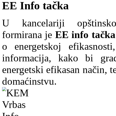
EE Info tačka
U kancelariji opštins
formirana je
EE info tačka
o energetskoj efikasnosti
informacija, kako bi grad
energetski efikasan način, te
domaćinstvu.