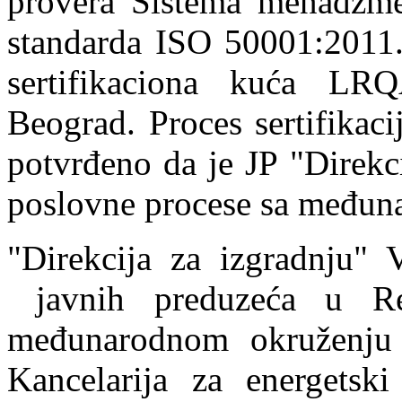
provera Sistema menadžme
standarda ISO 50001:2011. 
sertifikaciona kuća LR
Beograd. Proces sertifikaci
potvrđeno da je JP "Direkci
poslovne procese sa međun
"Direkcija za izgradnju" 
javnih preduzeća u Re
međunarodnom okruženju k
Kancelarija za energetsk