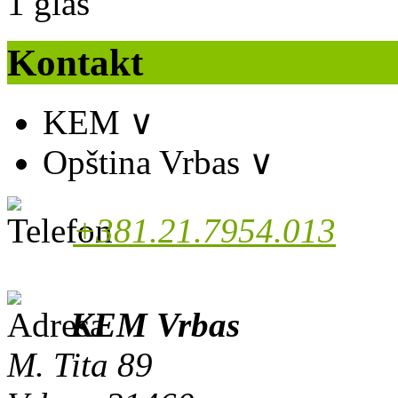
1
glas
Kontakt
KEM
∨
Opština Vrbas
∨
+381.21.7954.013
KEM Vrbas
M. Tita 89