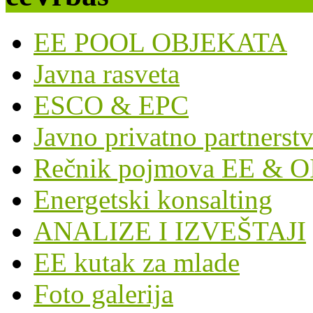
EE POOL OBJEKATA
Javna rasveta
ESCO & EPC
Javno privatno partnerst
Rečnik pojmova EE & O
Energetski konsalting
ANALIZE I IZVEŠTAJI
EE kutak za mlade
Foto galerija