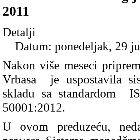
2011
Detalji
Datum: ponedeljak, 29 j
Nakon više meseci pripreme
Vrbasa je uspostavila s
skladu sa standardom 
50001:2012.
U ovom preduzeću, nedav