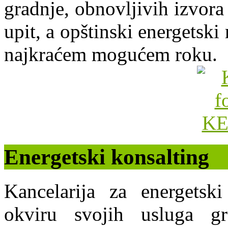
gradnje, obnovljivih izvora 
upit, a opštinski energets
najkraćem mogućem roku.
Energetski konsalting
Kancelarija za energets
okviru svojih usluga g