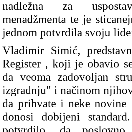
nadležna za uspostav
menadžmenta te je sticanej
jednom potvrdila svoju lider
Vladimir Simić, predsta
Register , koji je obavio s
da veoma zadovoljan str
izgradnju" i načinom njiho
da prihvate i neke novine 
donosi dobijeni standar
potvrdilo, da poslovno