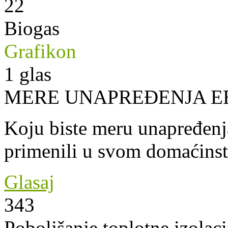
22
Biogas
Grafikon
1
glas
MERE UNAPREĐENJA E
Koju biste meru unapređenja
primenili u svom domaćins
Glasaj
343
Poboljšanje toplotne izolaci