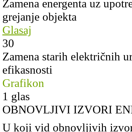
Zamena energenta uz upotre
grejanje objekta
Glasaj
30
Zamena starih električnih u
efikasnosti
Grafikon
1
glas
OBNOVLJIVI IZVORI EN
U koji vid obnovljivih izvor