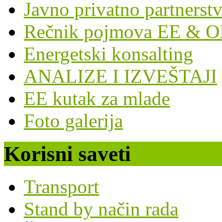
Javno privatno partnerst
Rečnik pojmova EE & O
Energetski konsalting
ANALIZE I IZVEŠTAJI
EE kutak za mlade
Foto galerija
Korisni saveti
Transport
Stand by način rada