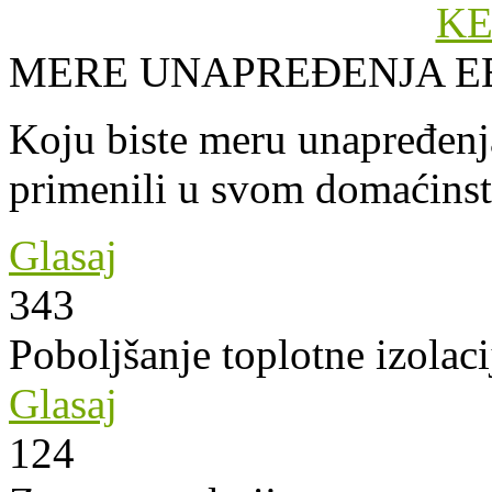
MERE UNAPREĐENJA E
Koju biste meru unapređenja
primenili u svom domaćins
Glasaj
343
Poboljšanje toplotne izolaci
Glasaj
124