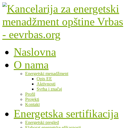
Naslovna
O nama
Energetski menadžment
Opis EE
Aktivnosti
Svrha i značaj
Profil
Projekti
Kontakt
Energetska sertifikacija
Energetski pregled
Elaborat energetske efikasnosti