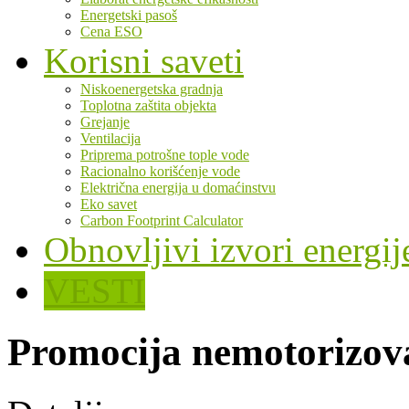
Energetski pasoš
Cena ESO
Korisni saveti
Niskoenergetska gradnja
Toplotna zaštita objekta
Grejanje
Ventilacija
Priprema potrošne tople vode
Racionalno korišćenje vode
Električna energija u domaćinstvu
Eko savet
Carbon Footprint Calculator
Obnovljivi izvori energij
VESTI
Promocija nemotorizov