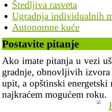
Štedljiva rasveta
Ugradnja individualnih m
Autonomne kuće
Postavite pitanje
Ako imate pitanja u vezi uš
gradnje, obnovljivih izvora 
upit, a opštinski energets
najkraćem mogućem roku.