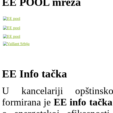
EE POOL mreža
EE Info tačka
U kancelariji opštins
formirana je
EE info tačka