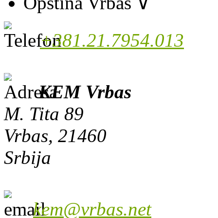
Opština Vrbas
∨
+381.21.7954.013
KEM Vrbas
M. Tita 89
Vrbas, 21460
Srbija
kem@vrbas.net