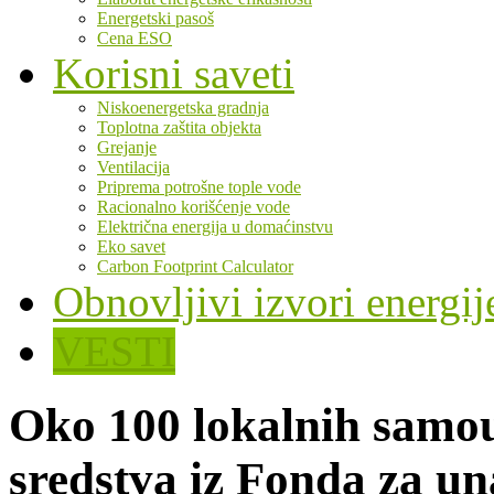
Energetski pasoš
Cena ESO
Korisni saveti
Niskoenergetska gradnja
Toplotna zaštita objekta
Grejanje
Ventilacija
Priprema potrošne tople vode
Racionalno korišćenje vode
Električna energija u domaćinstvu
Eko savet
Carbon Footprint Calculator
Obnovljivi izvori energij
VESTI
Oko 100 lokalnih samou
sredstva iz Fonda za u