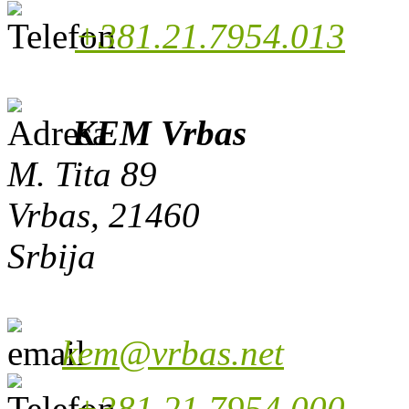
+381.21.7954.013
KEM Vrbas
M. Tita 89
Vrbas, 21460
Srbija
kem@vrbas.net
+381.21.7954.000