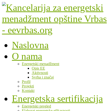
Naslovna
O nama
Energetski menadžment
Opis EE
Aktivnosti
Svrha i značaj
Profil
Projekti
Kontakt
Energetska sertifikacija
Energetski pregled
Elaborat energetske efikasnosti