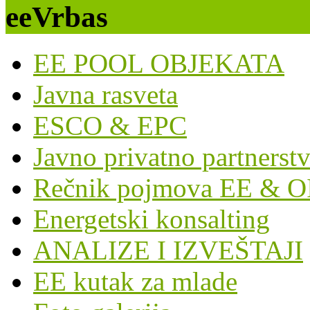
eeVrbas
EE POOL OBJEKATA
Javna rasveta
ESCO & EPC
Javno privatno partnerst
Rečnik pojmova EE & O
Energetski konsalting
ANALIZE I IZVEŠTAJI
EE kutak za mlade