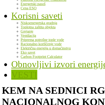
Energetski pasoš
Cena ESO
Korisni saveti
Niskoenergetska gradnja
Toplotna zaštita objekta
Grejanje
Ventilacija
Priprema potrošne tople vode
Racionalno korišćenje vode
Električna energija u domaćinstvu
Eko savet
Carbon Footprint Calculator
Obnovljivi izvori energij
VESTI
KEM NA SEDNICI RG
NACIONALNOG KON