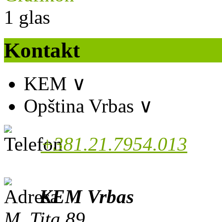
1
glas
Kontakt
KEM
∨
Opština Vrbas
∨
+381.21.7954.013
KEM Vrbas
M. Tita 89