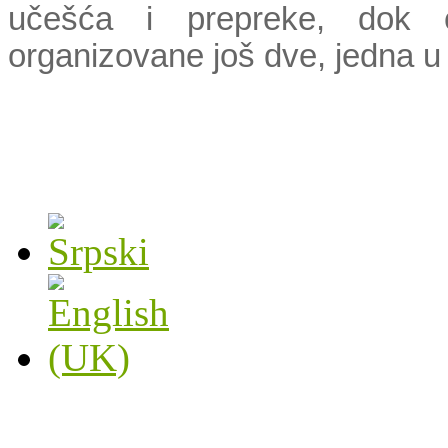
učešća i prepreke, dok 
organizovane još dve, jedna u