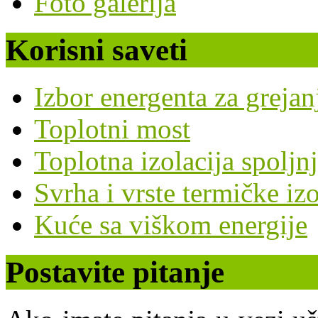
Foto galerija
Korisni saveti
Izbor energenta za grejan
Toplotni most
Toplotna izolacija spoljn
Svrha i vrste termičke izo
Kuće sa viškom energije
Postavite pitanje