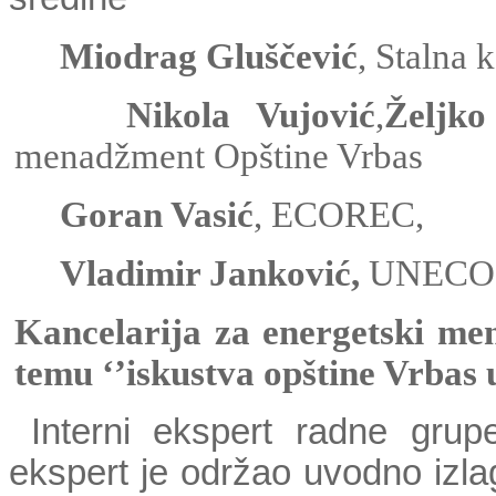
Miodrag Gluščević
, Stalna 
Nikola Vujović
,
Željko
menadžment Opštine Vrbas
Goran Vasić
, ECOREC,
Vladimir Janković,
UNECO
Kancelarija za energetski me
temu ‘’iskustva opštine Vrbas
Interni ekspert radne gru
ekspert je održao uvodno izl