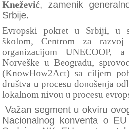
Knežević
, zamenik generaln
Srbije.
Evropski pokret u Srbiji, u
školom, Centrom za razvoj
organizacijom UNECOOP, a 
Norveške u Beogradu, sprovo
(KnowHow2Act) sa ciljem pobo
društva u procesu donošenja odlu
lokalnom nivou u procesu evrops
Važan segment u okviru ovog 
Nacionalnog konventa o EU 