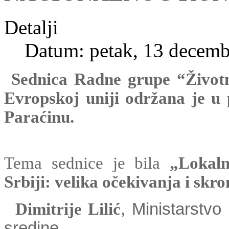
Detalji
Datum: petak, 13 decemb
Sednica Radne grupe “Život
Evropskoj uniji održana je u 
Paraćinu.
Tema sednice je bila
„Lokaln
Srbiji: velika očekivanja i skro
Dimitrije Lilić
, Ministarstvo
sredine