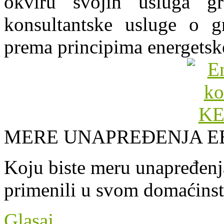
okviru svojih usluga g
konsultantske usluge o gr
prema principima energetsk
MERE UNAPREĐENJA E
Koju biste meru unapređenja
primenili u svom domaćins
Glasaj