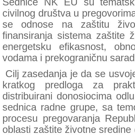
Sednice NK EU su tematske
civilnog društva u pregovorima
se odnose na zaštitu život
finansiranja sistema zaštite 
energetsku efikasnost, obnov
vodama i prekograničnu sarad
Cilj zasedanja je da se usvoje
kratkog predloga za prakti
distribuirani donosiocima od
sednica radne grupe, sa te
procesu pregovaranja Repub
oblasti zaštite životne sredine