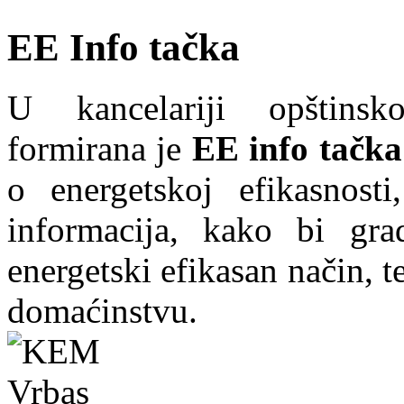
EE Info tačka
U kancelariji opštins
formirana je
EE info tačka
o energetskoj efikasnosti
informacija, kako bi grad
energetski efikasan način, te
domaćinstvu.