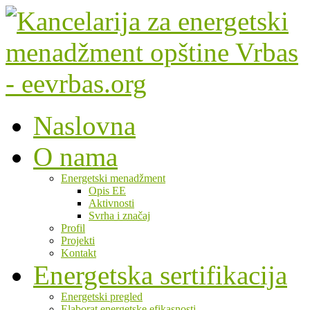
Naslovna
O nama
Energetski menadžment
Opis EE
Aktivnosti
Svrha i značaj
Profil
Projekti
Kontakt
Energetska sertifikacija
Energetski pregled
Elaborat energetske efikasnosti