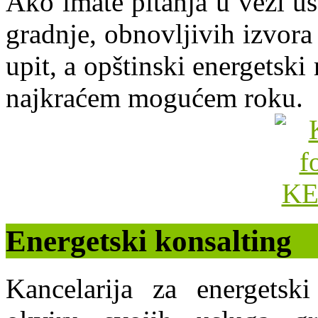
Ako imate pitanja u vezi uš
gradnje, obnovljivih izvora 
upit, a opštinski energets
najkraćem mogućem roku.
Energetski konsalting
Kancelarija za energets