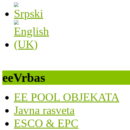
eeVrbas
EE POOL OBJEKATA
Javna rasveta
ESCO & EPC