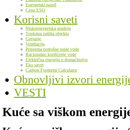
Energetski pasoš
Cena ESO
Korisni saveti
Niskoenergetska gradnja
Toplotna zaštita objekta
Grejanje
Ventilacija
Priprema potrošne tople vode
Racionalno korišćenje vode
Električna energija u domaćinstvu
Eko savet
Carbon Footprint Calculator
Obnovljivi izvori energij
VESTI
Kuće sa viškom energij