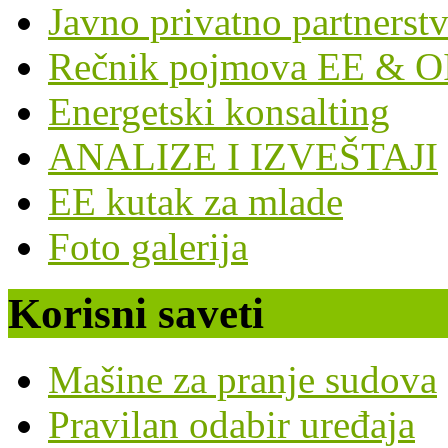
Javno privatno partnerst
Rečnik pojmova EE & O
Energetski konsalting
ANALIZE I IZVEŠTAJI
EE kutak za mlade
Foto galerija
Korisni saveti
Mašine za pranje sudova
Pravilan odabir uređaja