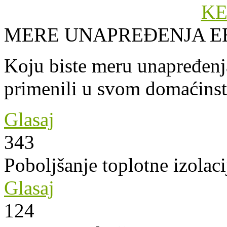
MERE UNAPREĐENJA E
Koju biste meru unapređenja
primenili u svom domaćins
Glasaj
343
Poboljšanje toplotne izolaci
Glasaj
124