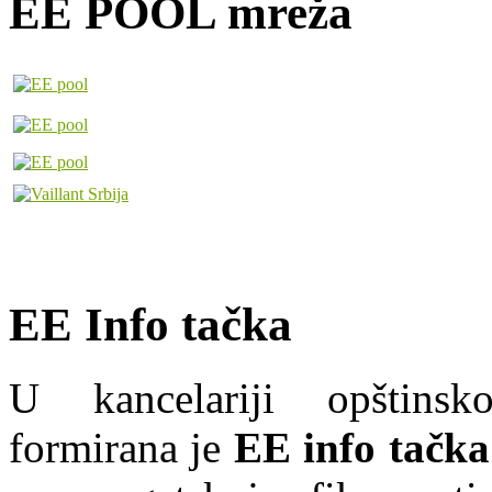
EE POOL mreža
EE Info tačka
U kancelariji opštins
formirana je
EE info tačka