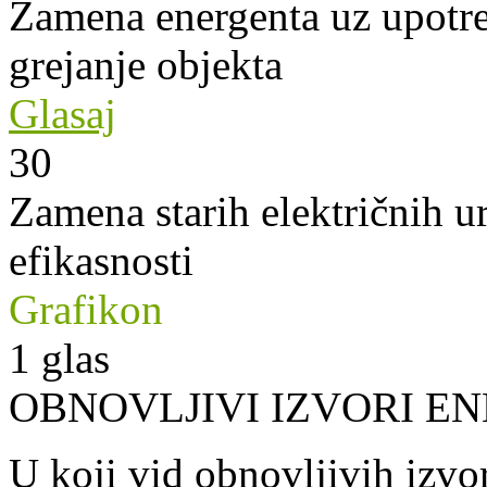
Zamena energenta uz upotre
grejanje objekta
Glasaj
30
Zamena starih električnih u
efikasnosti
Grafikon
1
glas
OBNOVLJIVI IZVORI EN
U koji vid obnovljivih izvor