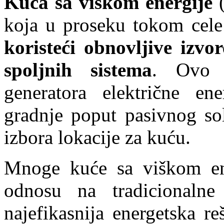
Kuća sa viškom energije
(
koja u proseku tokom cel
koristeći obnovljive izvo
spoljnih sistema
. Ovo 
generatora električne ene
gradnje poput pasivnog sol
izbora lokacije za kuću.
Mnoge kuće sa viškom ene
odnosu na tradicionalne
najefikasnija energetska re