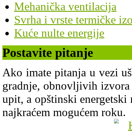
Mehanička ventilacija
Svrha i vrste termičke izo
Kuće nulte energije
Postavite pitanje
Ako imate pitanja u vezi uš
gradnje, obnovljivih izvora 
upit, a opštinski energets
najkraćem mogućem roku.