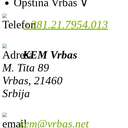
Opština Vrbas
∨
+381.21.7954.013
KEM Vrbas
M. Tita 89
Vrbas, 21460
Srbija
kem@vrbas.net