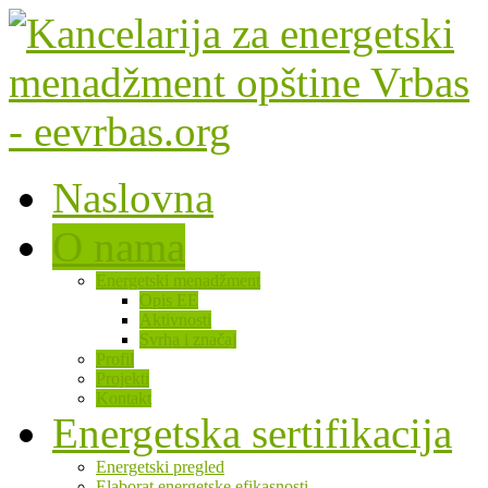
Naslovna
O nama
Energetski menadžment
Opis EE
Aktivnosti
Svrha i značaj
Profil
Projekti
Kontakt
Energetska sertifikacija
Energetski pregled
Elaborat energetske efikasnosti