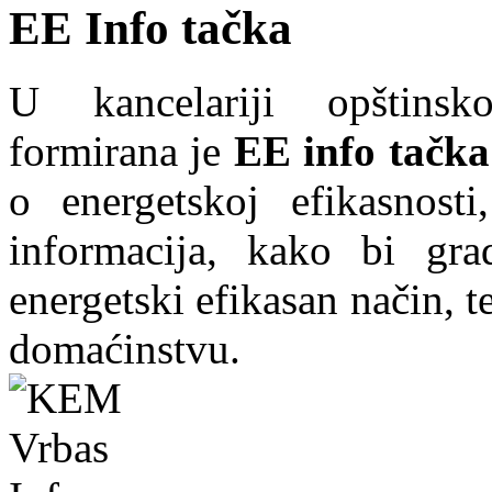
EE Info tačka
U kancelariji opštins
formirana je
EE info tačka
o energetskoj efikasnosti
informacija, kako bi grad
energetski efikasan način, te
domaćinstvu.