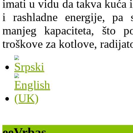
imati u vidu da takva kuća
i rashladne energije, pa 
manjeg kapaciteta, što p
troškove za kotlove, radijato
eeVrbas