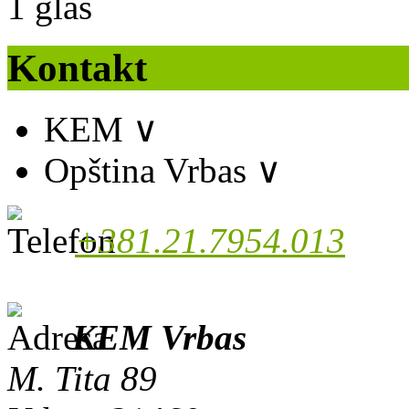
1
glas
Kontakt
KEM
∨
Opština Vrbas
∨
+381.21.7954.013
KEM Vrbas
M. Tita 89