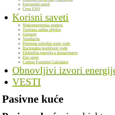
Energetski pasoš
Cena ESO
Korisni saveti
Niskoenergetska gradnja
Toplotna zaštita objekta
Grejanje
Ventilacija
Priprema potrošne tople vode
Racionalno korišćenje vode
Električna energija u domaćinstvu
Eko savet
Carbon Footprint Calculator
Obnovljivi izvori energij
VESTI
Pasivne kuće