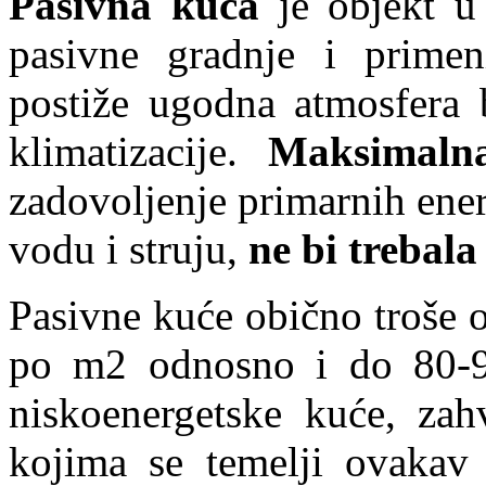
Pasivna kuća
je objekt u
pasivne gradnje i primeni
postiže ugodna atmosfera 
klimatizacije.
Maksimalna
zadovoljenje primarnih ener
vodu i struju,
ne bi trebal
Pasivne kuće obično troše o
po m2 odnosno i do 80-9
niskoenergetske kuće, zah
kojima se temelji ovakav 