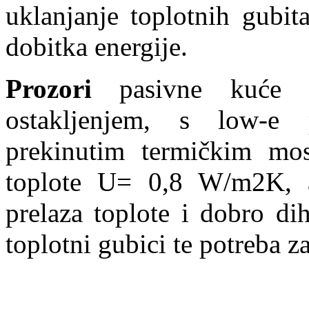
uklanjanje toplotnih gubi
dobitka energije.
Prozori
pasivne kuće bi
ostakljenjem, s low-e
prekinutim termičkim most
toplote U= 0,8 W/m2K, a 
prelaza toplote i dobro di
toplotni gubici te potreba 