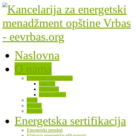
Naslovna
O nama
Energetski menadžment
Opis EE
Aktivnosti
Svrha i značaj
Profil
Projekti
Kontakt
Energetska sertifikacija
Energetski pregled
Elaborat energetske efikasnosti