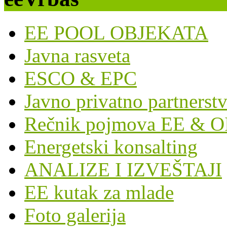
EE POOL OBJEKATA
Javna rasveta
ESCO & EPC
Javno privatno partnerst
Rečnik pojmova EE & O
Energetski konsalting
ANALIZE I IZVEŠTAJI
EE kutak za mlade
Foto galerija