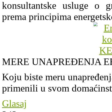
konsultantske usluge o gr
prema principima energetsk
MERE UNAPREĐENJA E
Koju biste meru unapređenja
primenili u svom domaćins
Glasaj