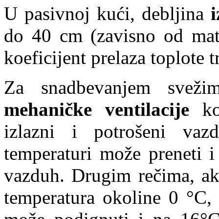
U pasivnoj kući, debljina
i
do 40 cm (zavisno od mate
koeficijent prelaza toplote
Za snadbevanjem svež
mehaničke ventilacije
koj
izlazni i potrošeni vaz
temperaturi može preneti i
vazduh. Drugim rečima, ako
temperatura okoline 0 °C,