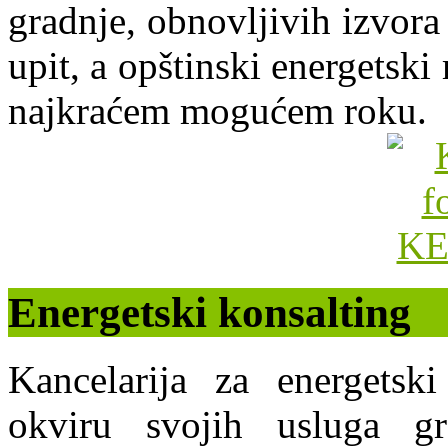
gradnje, obnovljivih izvora 
upit, a opštinski energets
najkraćem mogućem roku.
Energetski konsalting
Kancelarija za energets
okviru svojih usluga g