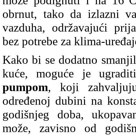
može podignuti i na 16°C
obrnut, tako da izlazni v
vazduha, održavajući prij
bez potrebe za klima-uređa
Kako bi se dodatno smanjil
kuće, moguće je ugradit
pumpom
, koji zahvaljuj
određenoj dubini na konsta
godišnjeg doba, ukopava
može, zavisno od godišn