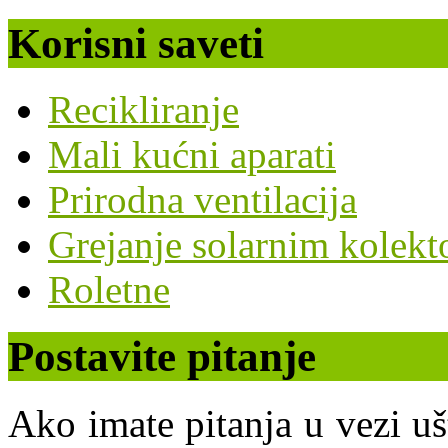
Korisni saveti
Recikliranje
Mali kućni aparati
Prirodna ventilacija
Grejanje solarnim kolekt
Roletne
Postavite pitanje
Ako imate pitanja u vezi uš