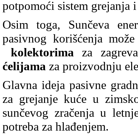
potpomoći sistem grejanja i
Osim toga, Sunčeva energ
pasivnog korišćenja može 
kolektorima
za zagrev
ćelijama
za proizvodnju ele
Glavna ideja pasivne gradn
za grejanje kuće u zimsk
sunčevog zračenja u letnj
potreba za hlađenjem.