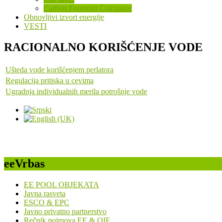
Carbon Footprint Calculator
Obnovljivi izvori energije
VESTI
RACIONALNO KORIŠĆENJE VODE
Ušteda vode korišćenjem perlatora
Regulacija pritiska u cevima
Ugradnja individualnih merila potrošnje vode
eeVrbas
EE POOL OBJEKATA
Javna rasveta
ESCO & EPC
Javno privatno partnerstvo
Rečnik pojmova EE & OIE