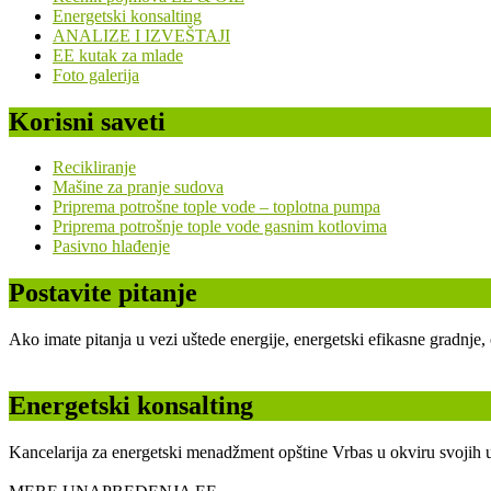
Energetski konsalting
ANALIZE I IZVEŠTAJI
EE kutak za mlade
Foto galerija
Korisni saveti
Recikliranje
Mašine za pranje sudova
Priprema potrošne tople vode – toplotna pumpa
Priprema potrošnje tople vode gasnim kotlovima
Pasivno hlađenje
Postavite pitanje
Ako imate pitanja u vezi uštede energije, energetski efikasne gradnje
Energetski konsalting
Kancelarija za energetski menadžment opštine Vrbas u okviru svojih u