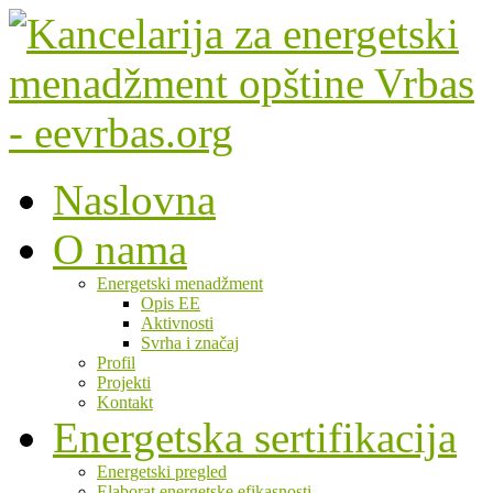
Naslovna
O nama
Energetski menadžment
Opis EE
Aktivnosti
Svrha i značaj
Profil
Projekti
Kontakt
Energetska sertifikacija
Energetski pregled
Elaborat energetske efikasnosti