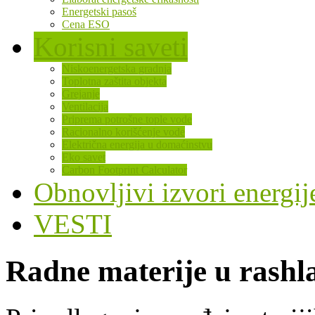
Energetski pasoš
Cena ESO
Korisni saveti
Niskoenergetska gradnja
Toplotna zaštita objekta
Grejanje
Ventilacija
Priprema potrošne tople vode
Racionalno korišćenje vode
Električna energija u domaćinstvu
Eko savet
Carbon Footprint Calculator
Obnovljivi izvori energij
VESTI
Radne materije u rash