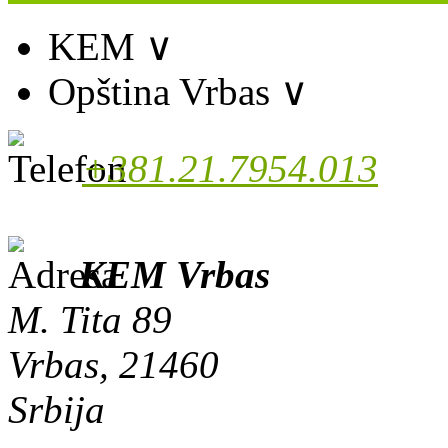
KEM
∨
Opština Vrbas
∨
+381.21.7954.013
KEM Vrbas
M. Tita 89
Vrbas, 21460
Srbija