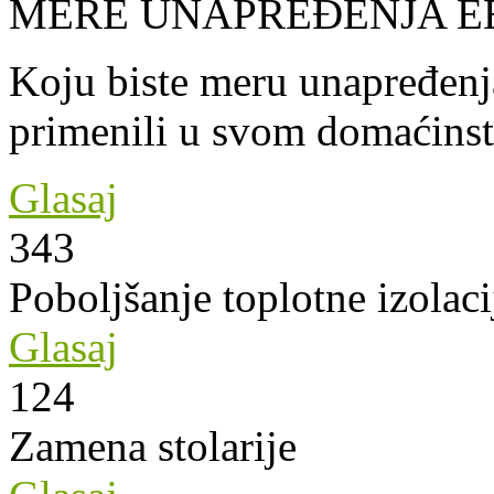
MERE UNAPREĐENJA E
Koju biste meru unapređenja
primenili u svom domaćins
Glasaj
343
Poboljšanje toplotne izolaci
Glasaj
124
Zamena stolarije