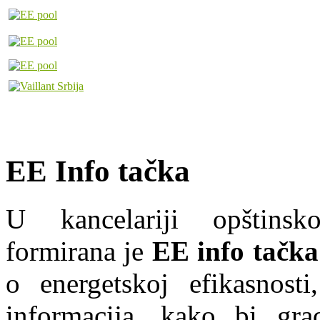
EE Info tačka
U kancelariji opštins
formirana je
EE info tačka
o energetskoj efikasnosti
informacija, kako bi grad