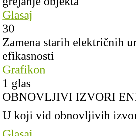
grejanje objekta
Glasaj
30
Zamena starih električnih u
efikasnosti
Grafikon
1
glas
OBNOVLJIVI IZVORI EN
U koji vid obnovljivih izvor
Glasaj