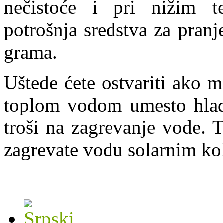
nečistoće i pri nižim t
potrošnja sredstva za pran
grama.
Uštede ćete ostvariti ako m
toplom vodom umesto hladn
troši na zagrevanje vode. 
zagrevate vodu solarnim ko