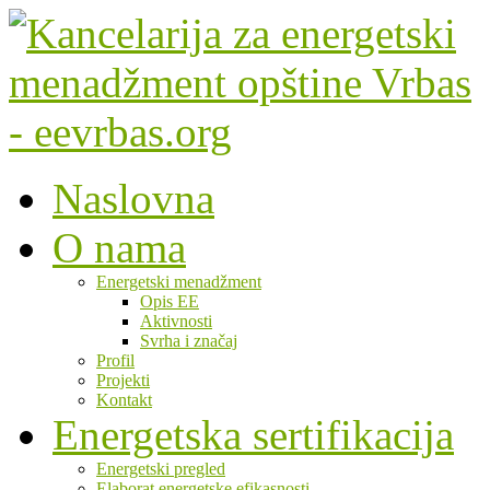
Naslovna
O nama
Energetski menadžment
Opis EE
Aktivnosti
Svrha i značaj
Profil
Projekti
Kontakt
Energetska sertifikacija
Energetski pregled
Elaborat energetske efikasnosti