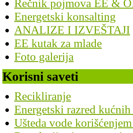
Rečnik pojmova EE & O
Energetski konsalting
ANALIZE I IZVEŠTAJI
EE kutak za mlade
Foto galerija
Korisni saveti
Recikliranje
Energetski razred kućnih
Ušteda vode korišćenjem 