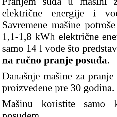
Pranjem suđa u mašini z
električne energije i 
Savremene mašine potroše 
1,1-1,8 kWh električne ene
samo 14 l vode što predsta
na ručno pranje posuđa
.
Današnje mašine za pranje 
proizvedene pre 30 godina.
Mašinu koristite samo 
posuđem.