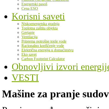
Energetski pasoš
Cena ESO
Korisni saveti
Niskoenergetska gradnja
Toplotna zaštita objekta
Grejanje
Ventilacija
Priprema potrošne tople vode
Racionalno korišćenje vode
Električna energija u domaćinstvu
Eko savet
Carbon Footprint Calculator
Obnovljivi izvori energij
VESTI
Mašine za pranje sudo