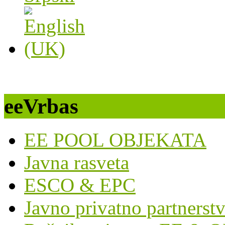
eeVrbas
EE POOL OBJEKATA
Javna rasveta
ESCO & EPC
Javno privatno partnerst