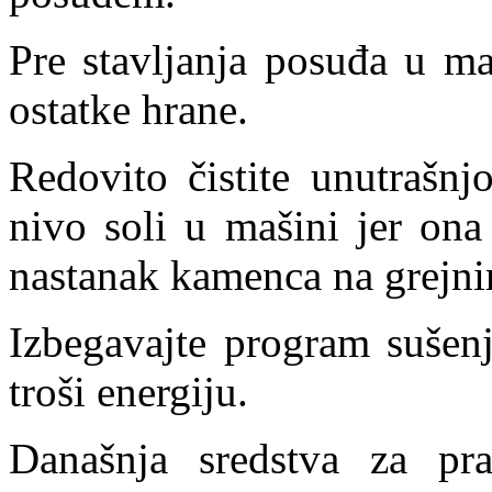
Pre stavljanja posuđa u ma
ostatke hrane.
Redovito čistite unutrašnjo
nivo soli u mašini jer on
nastanak kamenca na grejn
Izbegavajte program sušen
troši energiju.
Današnja sredstva za pra