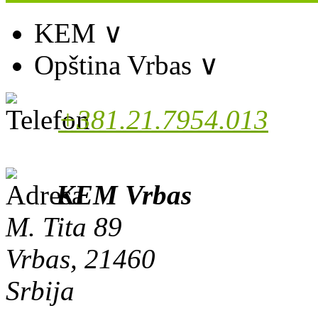
KEM
∨
Opština Vrbas
∨
+381.21.7954.013
KEM Vrbas
M. Tita 89
Vrbas, 21460
Srbija