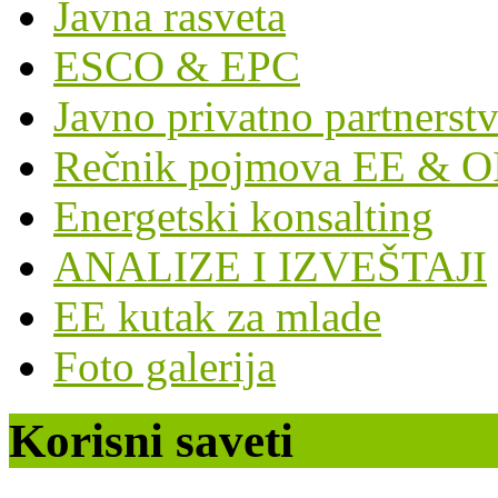
Javna rasveta
ESCO & EPC
Javno privatno partnerst
Rečnik pojmova EE & O
Energetski konsalting
ANALIZE I IZVEŠTAJI
EE kutak za mlade
Foto galerija
Korisni saveti