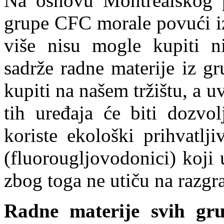
Na osnovu Montrealskog p
grupe CFC morale povući iz
više nisu mogle kupiti nit
sadrže radne materije iz 
kupiti na našem tržištu, a u
tih uređaja će biti dozvo
koriste ekološki prihvatlj
(fluorougljovodonici) koji 
zbog toga ne utiču na razg
Radne materije svih gr