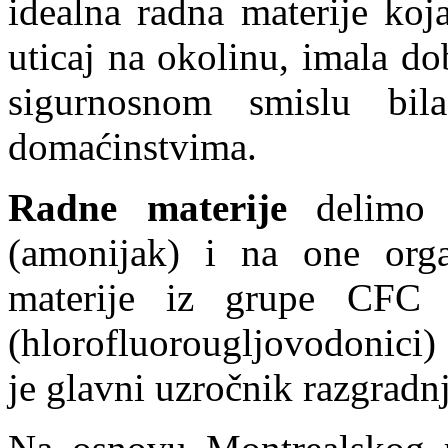
idealna radna materije koj
uticaj na okolinu, imala d
sigurnosnom smislu bil
domaćinstvima.
Radne materije
delimo 
(amonijak) i na one orga
materije iz grupe CFC (
(hlorofluorougljovodonici)
je glavni uzročnik razgradn