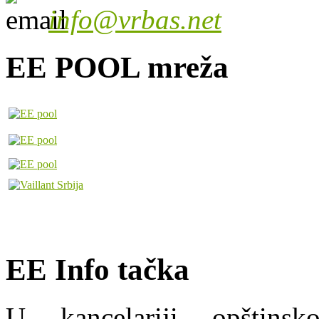
info@vrbas.net
EE POOL mreža
EE Info tačka
U kancelariji opštins