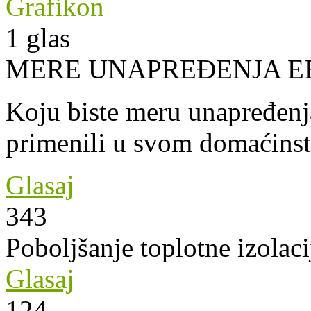
Grafikon
1
glas
MERE UNAPREĐENJA E
Koju biste meru unapređenja
primenili u svom domaćins
Glasaj
343
Poboljšanje toplotne izolaci
Glasaj
124