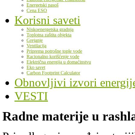
Energetski pasoš
Cena ESO
Korisni saveti
Niskoenergetska gradnja
Toplotna zaštita objekta
Grejanje
Ventilacija
Priprema potrošne tople vode
Racionalno korišćenje vode
Električna energija u domaćinstvu
Eko savet
Carbon Footprint Calculator
Obnovljivi izvori energij
VESTI
Radne materije u rash