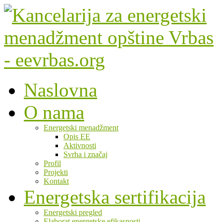
Naslovna
O nama
Energetski menadžment
Opis EE
Aktivnosti
Svrha i značaj
Profil
Projekti
Kontakt
Energetska sertifikacija
Energetski pregled
Elaborat energetske efikasnosti