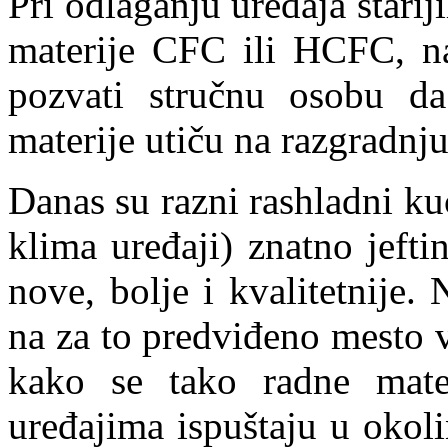
Pri odlaganju uređaja stari
materije CFC ili HCFC, na
pozvati stručnu osobu da
materije utiču na razgradnj
Danas su razni rashladni kuć
klima uređaji) znatno jefti
nove, bolje i kvalitetnije.
na za to predviđeno mesto v
kako se tako radne mater
uređajima ispuštaju u okoli