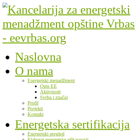
Naslovna
O nama
Energetski menadžment
Opis EE
Aktivnosti
Svrha i značaj
Profil
Projekti
Kontakt
Energetska sertifikacija
Energetski pregled
Elaborat energetske efikasnosti