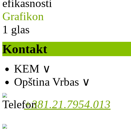
efikasnosti
Grafikon
1
glas
Kontakt
KEM
∨
Opština Vrbas
∨
+381.21.7954.013