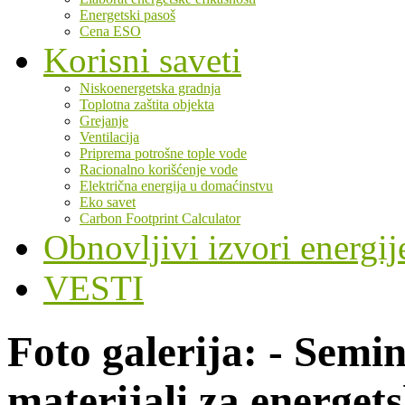
Energetski pasoš
Cena ESO
Korisni saveti
Niskoenergetska gradnja
Toplotna zaštita objekta
Grejanje
Ventilacija
Priprema potrošne tople vode
Racionalno korišćenje vode
Električna energija u domaćinstvu
Eko savet
Carbon Footprint Calculator
Obnovljivi izvori energij
VESTI
Foto galerija: - Se
materijali za energet