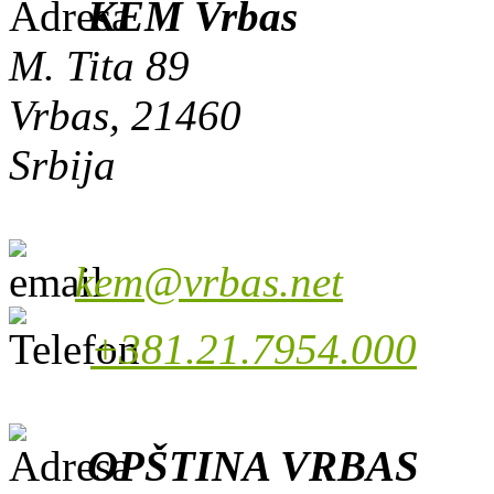
KEM Vrbas
M. Tita 89
Vrbas, 21460
Srbija
kem@vrbas.net
+381.21.7954.000
OPŠTINA VRBAS