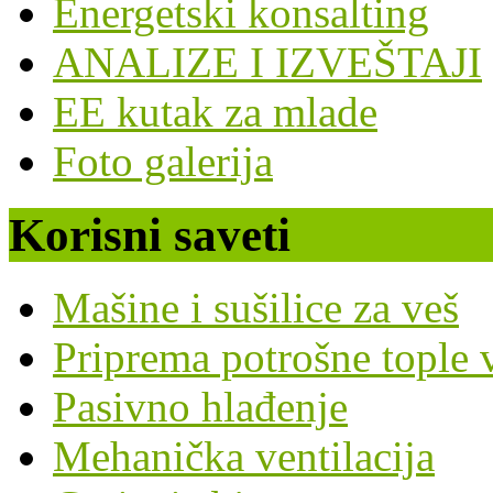
Energetski konsalting
ANALIZE I IZVEŠTAJI
EE kutak za mlade
Foto galerija
Korisni saveti
Mašine i sušilice za veš
Priprema potrošne tople 
Pasivno hlađenje
Mehanička ventilacija