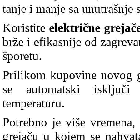
tanje i manje sa unutrašnje s
Koristite
električne grejač
brže i efikasnije od zagrev
šporetu.
Prilikom kupovine novog gr
se automatski isključ
temperaturu.
Potrebno je više vremena, 
grejaču u kojem se nahvat