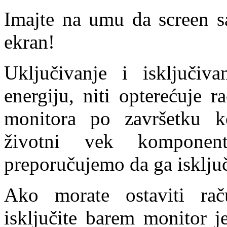
Imajte na umu da screen sa
ekran!
Uključivanje i isključiv
energiju, niti opterećuje r
monitora po završetku ko
životni vek komponent
preporučujemo da ga isključ
Ako morate ostaviti rač
isključite barem monitor j