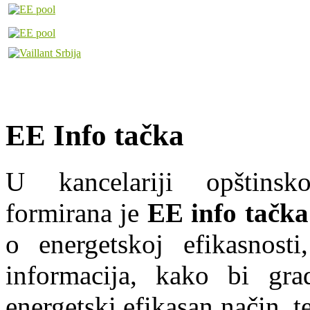
EE Info tačka
U kancelariji opštins
formirana je
EE info tačka
o energetskoj efikasnosti
informacija, kako bi grad
energetski efikasan način, te