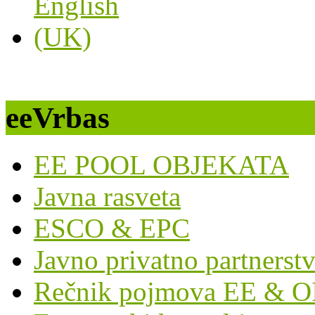
eeVrbas
EE POOL OBJEKATA
Javna rasveta
ESCO & EPC
Javno privatno partnerst
Rečnik pojmova EE & O