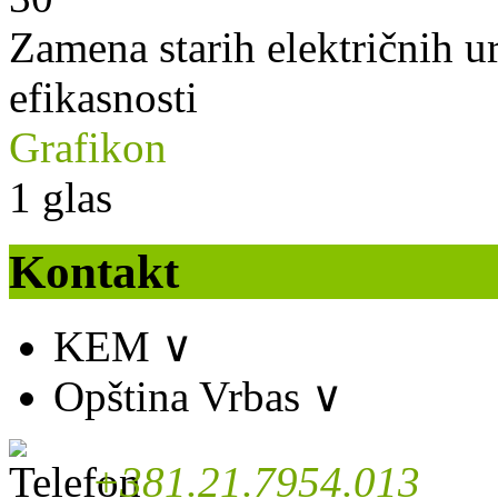
Zamena starih električnih u
efikasnosti
Grafikon
1
glas
Kontakt
KEM
∨
Opština Vrbas
∨
+381.21.7954.013