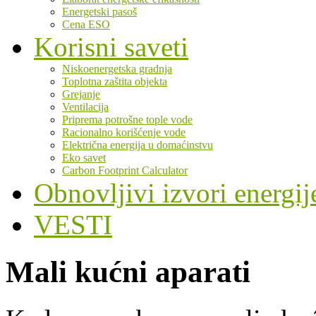
Energetski pasoš
Cena ESO
Korisni saveti
Niskoenergetska gradnja
Toplotna zaštita objekta
Grejanje
Ventilacija
Priprema potrošne tople vode
Racionalno korišćenje vode
Električna energija u domaćinstvu
Eko savet
Carbon Footprint Calculator
Obnovljivi izvori energij
VESTI
Mali kućni aparati