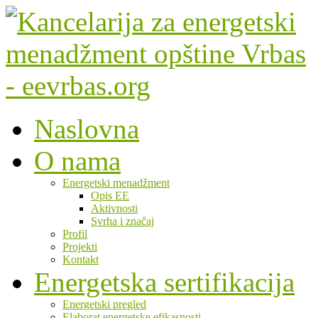
Naslovna
O nama
Energetski menadžment
Opis EE
Aktivnosti
Svrha i značaj
Profil
Projekti
Kontakt
Energetska sertifikacija
Energetski pregled
Elaborat energetske efikasnosti