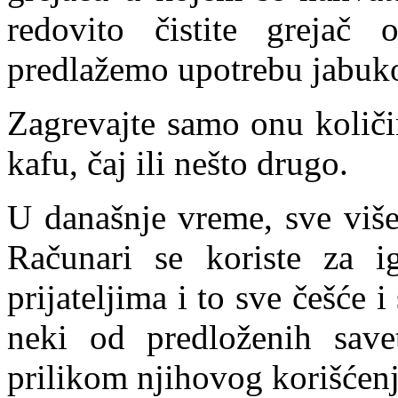
redovito čistite greja
predlažemo upotrebu jabuko
Zagrevajte samo onu količi
kafu, čaj ili nešto drugo.
U današnje vreme, sve više
Računari se koriste za i
prijateljima i to sve češće 
neki od predloženih savet
prilikom njihovog korišćenj