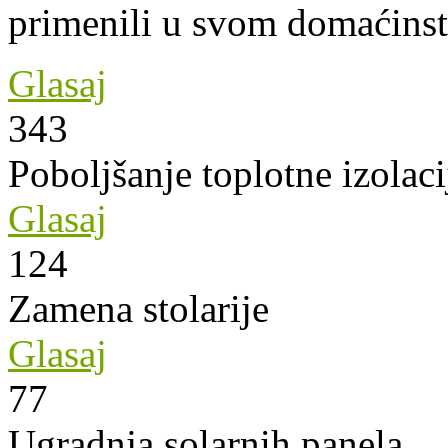
primenili u svom domaćins
Glasaj
343
Poboljšanje toplotne izolaci
Glasaj
124
Zamena stolarije
Glasaj
77
Ugradnja solarnih panela