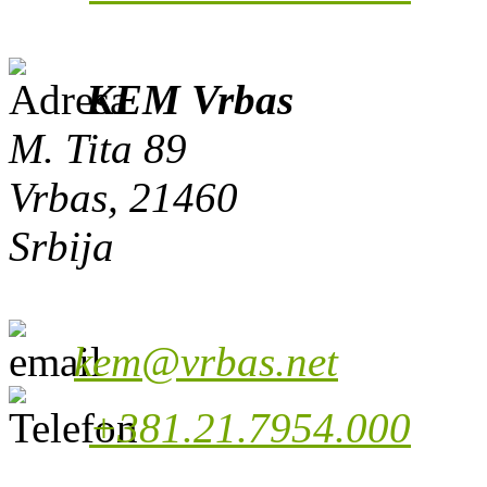
KEM Vrbas
M. Tita 89
Vrbas, 21460
Srbija
kem@vrbas.net
+381.21.7954.000