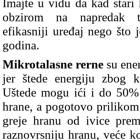
Imajte u vidu da kad stari
obzirom na napredak te
efikasniji uređaj nego što
godina.
Mikrotalasne rerne
su ener
jer štede energiju zbog 
Uštede mogu ići i do 50% 
hrane, a pogotovo prilikom
greje hranu od ivice prem
raznovrsniju hranu, veće ko