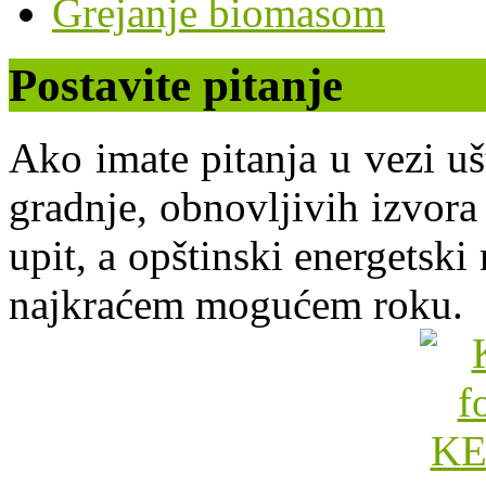
Grejanje biomasom
Postavite pitanje
Ako imate pitanja u vezi uš
gradnje, obnovljivih izvora 
upit, a opštinski energets
najkraćem mogućem roku.