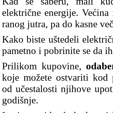
Kad se saberu, mali kuć
električne energije. Većina
ranog jutra, pa do kasne več
Kako biste uštedeli električ
pametno i pobrinite se da ih
Prilikom kupovine,
odabe
koje možete ostvariti kod 
od učestalosti njihove upo
godišnje.