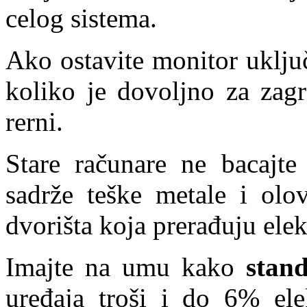
celog sistema.
Ako ostavite monitor uključ
koliko je dovoljno za zagr
rerni.
Stare računare ne bacajt
sadrže teške metale i olov
dvorišta koja prerađuju ele
Imajte na umu kako
stan
uređaja troši i do 6% ele