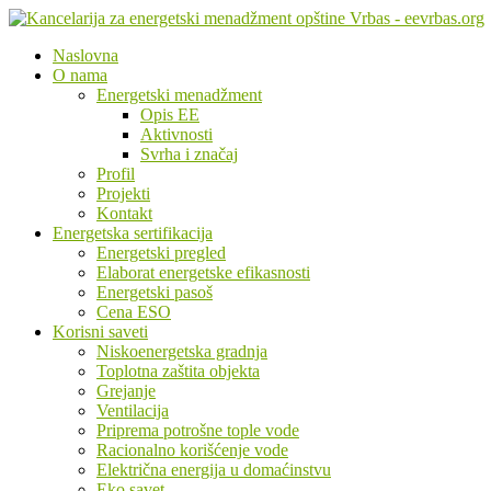
Naslovna
O nama
Energetski menadžment
Opis EE
Aktivnosti
Svrha i značaj
Profil
Projekti
Kontakt
Energetska sertifikacija
Energetski pregled
Elaborat energetske efikasnosti
Energetski pasoš
Cena ESO
Korisni saveti
Niskoenergetska gradnja
Toplotna zaštita objekta
Grejanje
Ventilacija
Priprema potrošne tople vode
Racionalno korišćenje vode
Električna energija u domaćinstvu
Eko savet