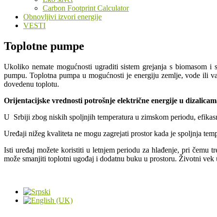
Carbon Footprint Calculator
Obnovljivi izvori energije
VESTI
Toplotne pumpe
Ukoliko nemate mogućnosti ugraditi sistem grejanja s biomasom i sol
pumpu. Toplotna pumpa u mogućnosti je energiju zemlje, vode ili vazduh
dovedenu toplotu.
Orijentacijske vrednosti potrošnje električne energije u dizalicam
U Srbiji zbog niskih spoljnjih temperatura u zimskom periodu, efikasno
Uređaji nižeg kvaliteta ne mogu zagrejati prostor kada je spoljnja te
Isti uređaj možete koristiti u letnjem periodu za hlađenje, pri čemu 
može smanjiti toplotni ugođaj i dodatnu buku u prostoru. Životni vek 