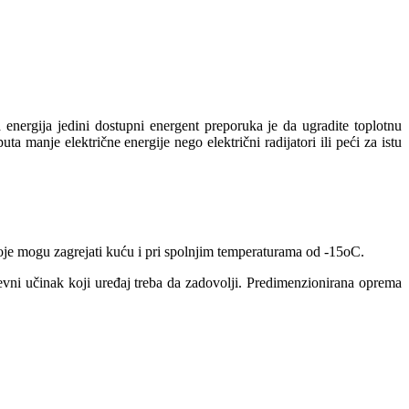
 energija jedini dostupni energent preporuka je da ugradite toplotnu
a manje električne energije nego električni radijatori ili peći za istu
koje mogu zagrejati kuću i pri spolnjim temperaturama od -15oC.
grevni učinak koji uređaj treba da zadovolji. Predimenzionirana oprema