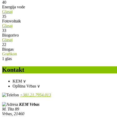
40
Energija vode
Glasaj
35
Fotovoltaik
Glasaj
33
Biogorivo
Glasaj
22
Biogas
Grafikon
1
glas
Kontakt
KEM
∨
Opština Vrbas
∨
+381.21.7954.013
KEM Vrbas
M. Tita 89
Vrbas, 21460