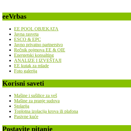
eeVrbas
EE POOL OBJEKATA
Javna rasveta
ESCO & EPC
Javno privatno partnerstvo
Rečnik pojmova EE & OIE
Energetski konsalting
ANALIZE I IZVEŠTAJI
EE kutak za mlade
Foto galerija
Korisni saveti
Mašine i sušilice za veš
Mašine za pranje sudova
Stolarija
Toplotna izolacija krova ili plafona
Pasivne kuće
Postavite pitanje