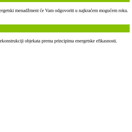
ski energetski menadžment će Vam odgovoriti u najkraćem mogućem roku.
ekonstrukciji objekata prema principima energetske efikasnosti.