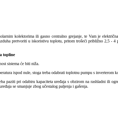
arnim kolektorima ili gasno centralno grejanje, te Vam je električna
a pretvoriti u iskoristivu toplotu, pritom trošeći približno 2,5 - 4 put
a topline
st sistema će biti niža.
mperatura ispod nule, stoga treba odabrati toplotnu pumpu s inverterom 
treba paziti pri odabiru kapaciteta uređaja s obzirom na rashladni ili o
uređaja se smanjuje zbog učestalog paljenja i gašenja.