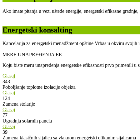
Ako imate pitanja u vezi uštede energije, energetski efikasne gradnje
Energetski konsalting
Kancelarija za energetski menadžment opštine Vrbas u okviru svojih u
MERE UNAPREĐENJA EE
Koju biste meru unapređenja energetske efikasnosti prvo primenili u
Glasaj
343
Poboljšanje toplotne izolacije objekta
Glasaj
124
Zamena stolarije
Glasaj
77
Ugradnja solarnih panela
Glasaj
39
Zamena klasičnih sijalica sa vlaknom energetski efikanim sijalicama