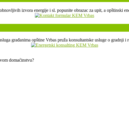
, obnovljivih izvora energije i sl. popunite obrazac za upit, a opštin
sluga građanima opštine Vrbas pruža konsultantske usluge o gradnji i r
 svom domaćinstvu?