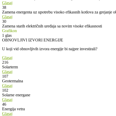
Glasaj
38
Zamena energenta uz upotrebu visoko efikasnih kotlova za grejanje o
Glasaj
30
Zamena starih električnih uređaja sa novim visoke efikasnosti
Grafikon
1
glas
OBNOVLJIVI IZVORI ENERGIJE
U koji vid obnovljivih izvora energije bi najpre investirali?
Glasaj
216
Solarterm
Glasaj
107
Geotermalna
Glasaj
102
Solarne energane
Glasaj
46
Energija vetra
Glasaj