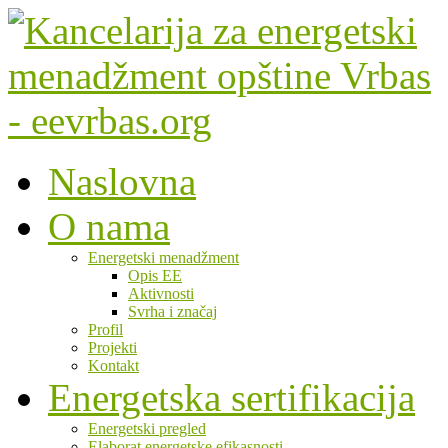
Naslovna
O nama
Energetski menadžment
Opis EE
Aktivnosti
Svrha i značaj
Profil
Projekti
Kontakt
Energetska sertifikacija
Energetski pregled
Elaborat energetske efikasnosti