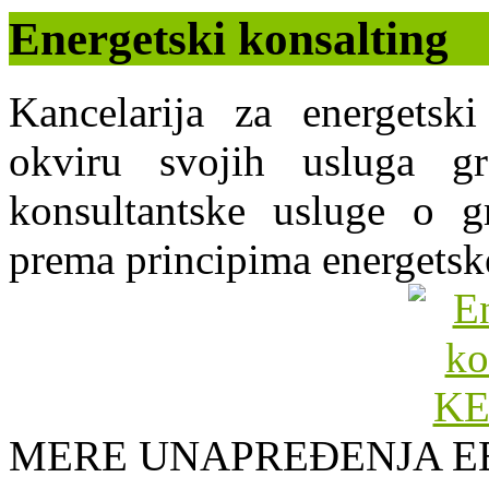
Energetski konsalting
Kancelarija za energets
okviru svojih usluga g
konsultantske usluge o gr
prema principima energetsk
MERE UNAPREĐENJA E