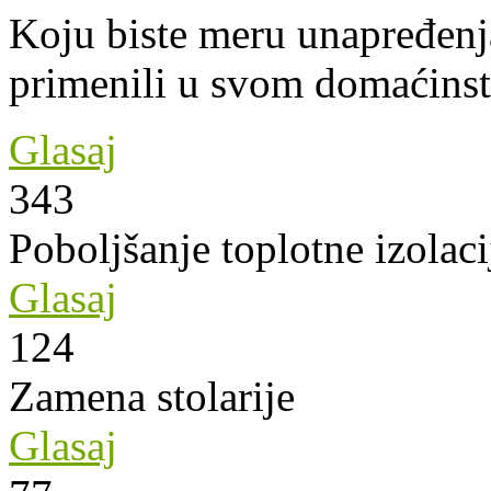
Koju biste meru unapređenja
primenili u svom domaćins
Glasaj
343
Poboljšanje toplotne izolaci
Glasaj
124
Zamena stolarije
Glasaj