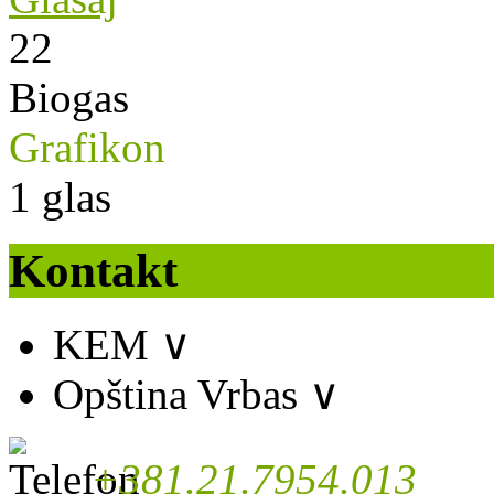
22
Biogas
Grafikon
1
glas
Kontakt
KEM
∨
Opština Vrbas
∨
+381.21.7954.013