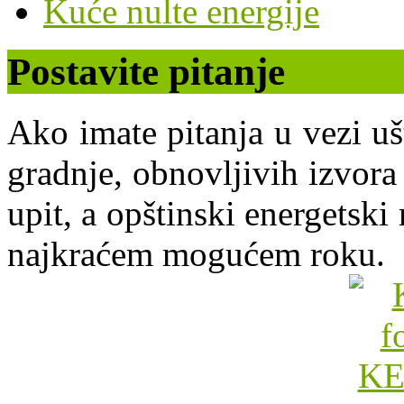
Kuće nulte energije
Postavite pitanje
Ako imate pitanja u vezi uš
gradnje, obnovljivih izvora 
upit, a opštinski energets
najkraćem mogućem roku.