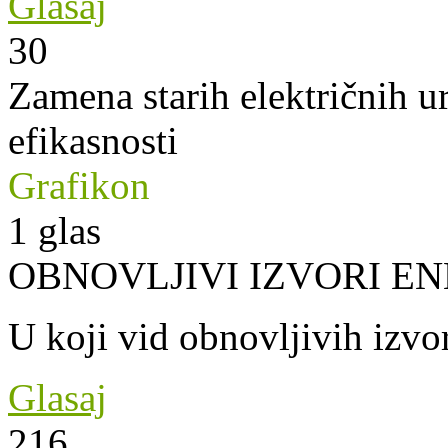
Glasaj
30
Zamena starih električnih u
efikasnosti
Grafikon
1
glas
OBNOVLJIVI IZVORI EN
U koji vid obnovljivih izvor
Glasaj
216