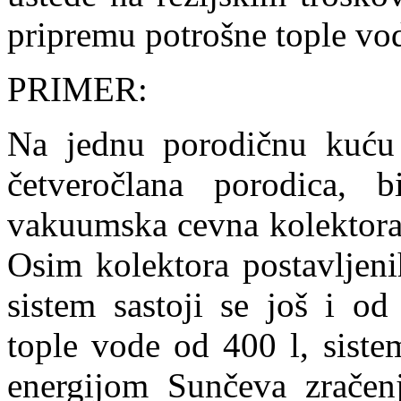
pripremu potrošne tople vo
PRIMER:
Na jednu porodičnu kuću
četveročlana porodica, 
vakuumska cevna kolektor
Osim kolektora postavljeni
sistem sastoji se još i od
tople vode od 400 l, siste
energijom Sunčeva zračen