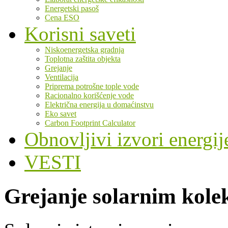
Energetski pasoš
Cena ESO
Korisni saveti
Niskoenergetska gradnja
Toplotna zaštita objekta
Grejanje
Ventilacija
Priprema potrošne tople vode
Racionalno korišćenje vode
Električna energija u domaćinstvu
Eko savet
Carbon Footprint Calculator
Obnovljivi izvori energij
VESTI
Grejanje solarnim kole