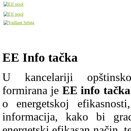
EE Info tačka
U kancelariji opštins
formirana je
EE info tačka
o energetskoj efikasnosti
informacija, kako bi grad
energetski efikasan način, te