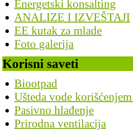
Energetski konsalting
ANALIZE I IZVEŠTAJI
EE kutak za mlade
Foto galerija
Korisni saveti
Biootpad
Ušteda vode korišćenjem 
Pasivno hlađenje
Prirodna ventilacija