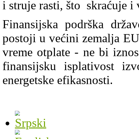
i struje rasti, što skraćuje 
Finansijska podrška drža
postoji u većini zemalja EU
vreme otplate - ne bi izno
finansijsku isplativost i
energetske efikasnosti.