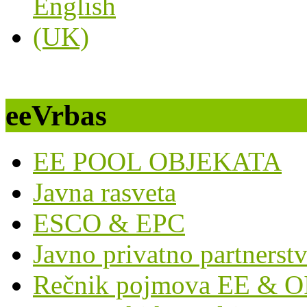
eeVrbas
EE POOL OBJEKATA
Javna rasveta
ESCO & EPC
Javno privatno partnerst
Rečnik pojmova EE & O