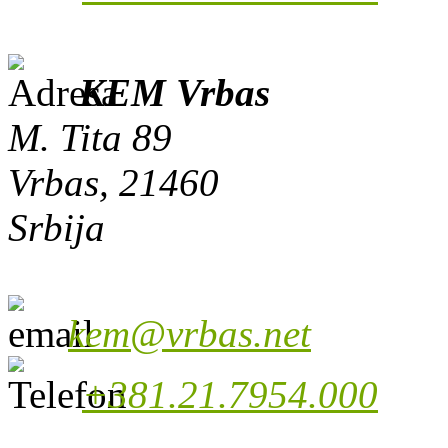
KEM Vrbas
M. Tita 89
Vrbas, 21460
Srbija
kem@vrbas.net
+381.21.7954.000