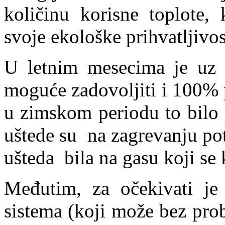
količinu korisne toplote,
svoje ekološke prihvatljivost
U letnim mesecima je uz 
moguće zadovoljiti i 100% 
u zimskom periodu to bilo
uštede su na zagrevanju po
ušteda bila na gasu koji se 
Međutim, za očekivati je
sistema (koji može bez pro