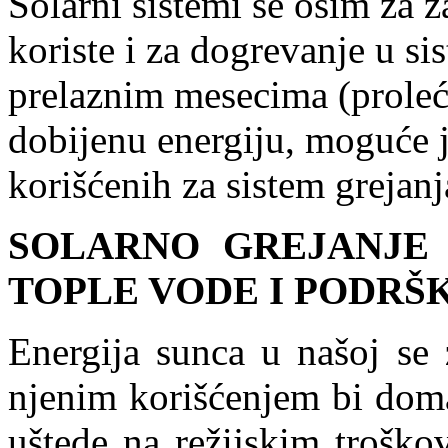
Solarni sistemi se osim za 
koriste i za dogrevanje u s
prelaznim mesecima (proleće
dobijenu energiju, moguće 
korišćenih za sistem grejanj
SOLARNO GREJANJE
TOPLE VODE I PODRŠ
Energija sunca u našoj se 
njenim korišćenjem bi doma
uštede na režijskim troško