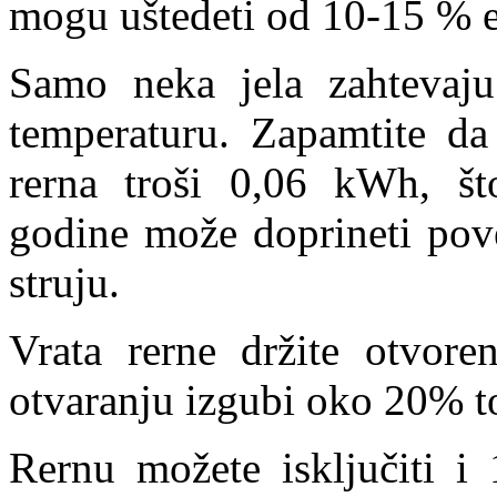
mogu uštedeti od 10-15 % e
Samo neka jela zahtevaju
temperaturu. Zapamtite da
rerna troši 0,06 kWh, št
godine može doprineti pove
struju.
Vrata rerne držite otvore
otvaranju izgubi oko 20% t
Rernu možete isključiti i 