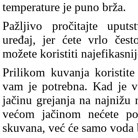
temperature je puno brža.
Pažljivo pročitajte uputs
uređaj, jer ćete vrlo čes
možete koristiti najefikasni
Prilikom kuvanja koristite
vam je potrebna. Kad je v
jačinu grejanja na najnižu
većom jačinom nećete po
skuvana, već će samo voda b