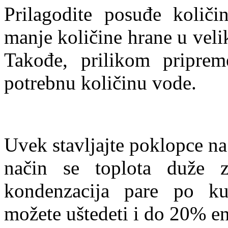
Prilagodite posuđe količi
manje količine hrane u veli
Takođe, prilikom priprem
potrebnu količinu vode.
Uvek stavljajte poklopce na
način se toplota duže 
kondenzacija pare po ku
možete uštedeti i do 20% en