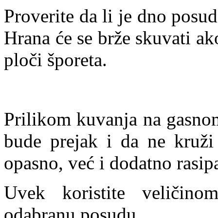
Proverite da li je dno posu
Hrana će se brže skuvati ak
ploči šporeta.
Prilikom kuvanja na gasnom
bude prejak i da ne kruž
opasno, već i dodatno rasipa
Uvek koristite veličin
odabranu posudu.