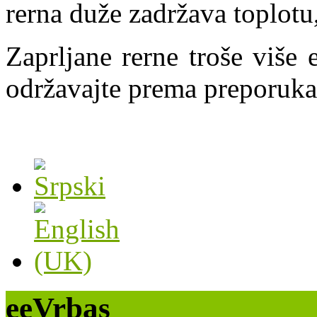
rerna duže zadržava toplotu,
Zaprljane rerne troše više e
održavajte prema preporuk
eeVrbas