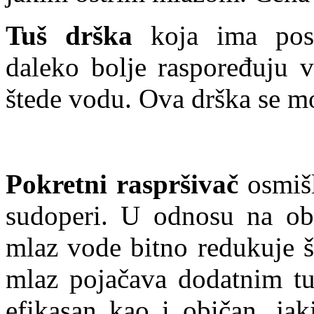
Tuš drška
koja ima pose
daleko bolje raspoređuju v
štede vodu. Ova drška se mo
Pokretni raspršivač
osmišl
sudoperi. U odnosu na ob
mlaz vode bitno redukuje š
mlaz pojačava dodatnim tu
efikasan kao i običan, jak