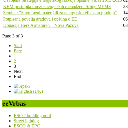
Usvojena Strategija energetskog razvoja opštine Vrbas 2013-2020
02
KEM pristupila mreži energetskih menadžera Srbije MEMS
28
Seminar "Savremeni materijali za energetsku efikasnu gradnju"
14
Potpisana povelja gradova i opština o EE
06
Donacija Herz Armaturen – Nova Pazova
03
Page 3 of 3
Start
Prev
1
2
3
Next
End
eeVrbas
ESCO building pool
Street lighting
ESCO & EPC