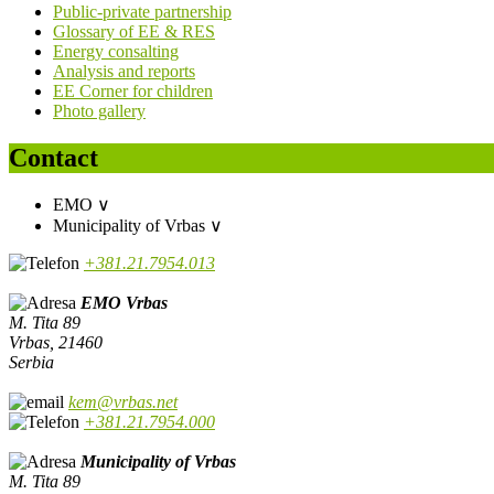
Public-private partnership
Glossary of EE & RES
Energy consalting
Analysis and reports
EE Corner for children
Photo gallery
Contact
EMO
∨
Municipality of Vrbas
∨
+381.21.7954.013
EMO Vrbas
M. Tita 89
Vrbas, 21460
Serbia
kem@vrbas.net
+381.21.7954.000
Municipality of Vrbas
M. Tita 89