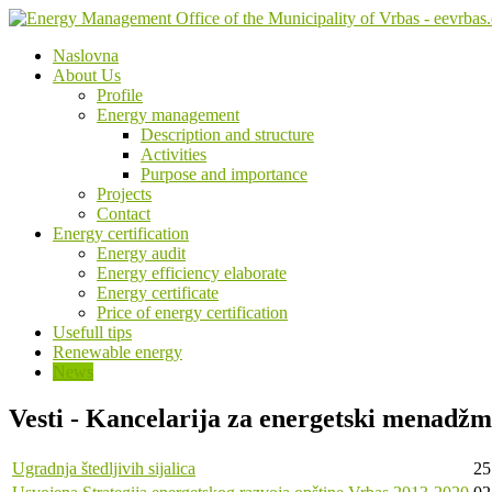
Naslovna
About Us
Profile
Energy management
Description and structure
Activities
Purpose and importance
Projects
Contact
Energy certification
Energy audit
Energy efficiency elaborate
Energy certificate
Price of energy certification
Usefull tips
Renewable energy
News
Vesti - Kancelarija za energetski menadžm
Ugradnja štedljivih sijalica
25