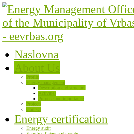
Naslovna
About Us
Profile
Energy management
Description and structure
Activities
Purpose and importance
Projects
Contact
Energy certification
Energy audit
Energy efficiency elaborate